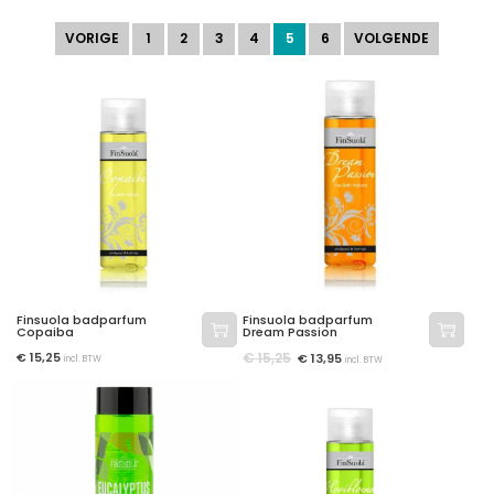
VORIGE
1
2
3
4
5
6
VOLGENDE
Finsuola badparfum
Finsuola badparfum
Copaiba
Dream Passion
€
15,25
€
15,25
€
13,95
incl. BTW
incl. BTW