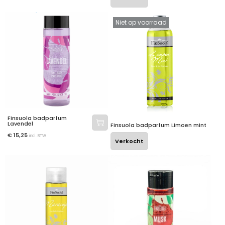
Niet op voorraad
Finsuola badparfum
Lavendel
Finsuola badparfum Limoen mint
€
15,25
incl. BTW
Verkocht