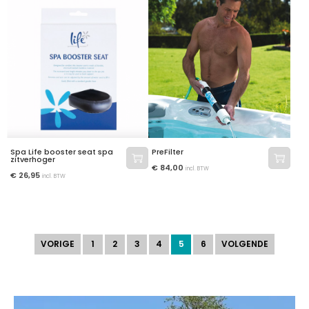
Spa Life booster seat spa
PreFilter
zitverhoger
€
84,00
incl. BTW
€
26,95
incl. BTW
VORIGE
1
2
3
4
5
6
VOLGENDE