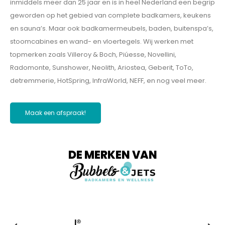
inmiddels meer dan 25 jaar en is in heel Nederland een begrip
geworden op het gebied van complete badkamers, keukens
en sauna’s. Maar ook badkamermeubels, baden, buitenspa’s,
stoomcabines en wand- en vloertegels. Wij werken met
topmerken zoals Villeroy & Boch, Piúesse, Novellini,
Radomonte, Sunshower, Neolith, Ariostea, Geberit, ToTo,
detremmerie, HotSpring, InfraWorld, NEFF, en nog veel meer.
Maak een afspraak!
DE MERKEN VAN