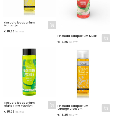
Finsuola badparfum
Maracuja
€
15,25
incl. BTW
Finsuola badparfum Musk
€
15,25
incl. BTW
Finsuola badparfum
Night Time Passion
Finsuola badparfum
Orange Blossom
€
15,25
incl. BTW
€
15,25
incl. BTW