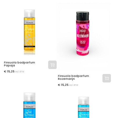
Finsuola badparfum
Papaja
€
15,25
incl. BTW
Finsuola badparfum
Rozemarijn
€
15,25
incl. BTW