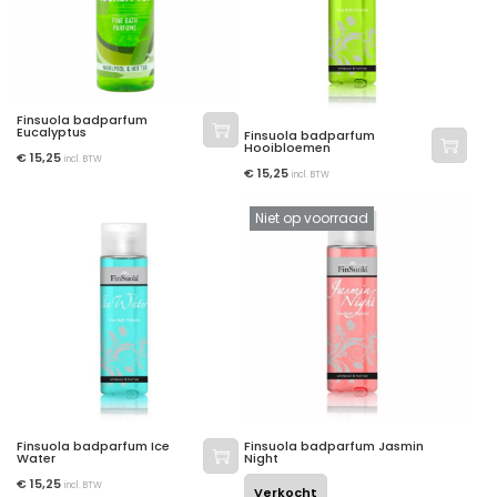
Finsuola badparfum
Eucalyptus
Finsuola badparfum
Hooibloemen
€
15,25
incl. BTW
€
15,25
incl. BTW
Niet op voorraad
Finsuola badparfum Ice
Finsuola badparfum Jasmin
Water
Night
€
15,25
incl. BTW
Verkocht