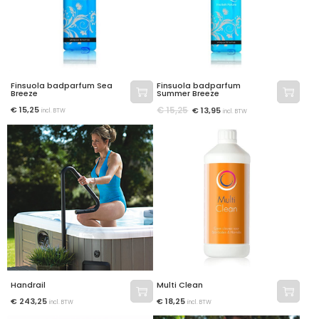
Finsuola badparfum Sea
Finsuola badparfum
Breeze
Summer Breeze
€
15,25
€
15,25
€
13,95
incl. BTW
incl. BTW
Handrail
Multi Clean
€
243,25
€
18,25
incl. BTW
incl. BTW