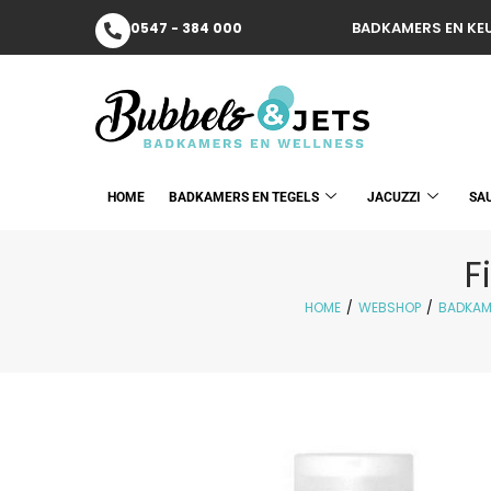
BADKAMERS EN KEU
0547 - 384 000
HOME
BADKAMERS EN TEGELS
JACUZZI
SA
F
HOME
/
WEBSHOP
/
BADKAM