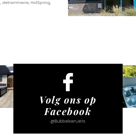
o, detremmerie, HotSpring,
Volg ons op
Facebook
@BubbelsenJets