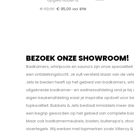
opgietmiddel 5L
€
112,00
€
95,00
incl. BTW
BEZOEK ONZE SHOWROOM!
Badkamers, whirlpools en sauna’s zijn onze specialit
een ontdekkings­tocht. Je zult versteld staan van de v
Jets te bieden heeft op het gebied van badkamers, whi
uitgebreide badkamer- en wellnessafdeling vind je bij
eigen keukenafdeling waar je inspiratie opdoet voor b
topkwaliteit. Bubbels & Jets bestaat inmiddels meer dan
een begrip geworden op het gebied van complete bad
Maar ook badkamermeubels, baden, buitenspa’s, sto
vloertegels. Wij werken met topmerken zoals Villeroy & B