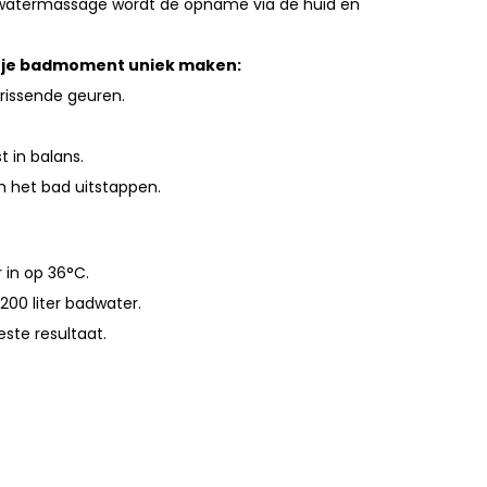
 watermassage wordt de opname via de huid en
e je badmoment uniek maken:
frissende geuren.
.
 in balans.
h het bad uitstappen.
 in op 36°C.
200 liter badwater.
ste resultaat.