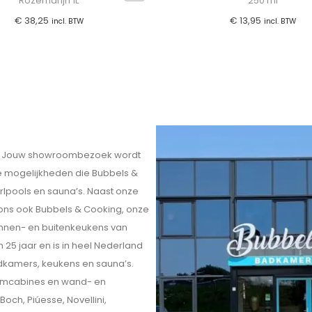
Rozemarijn 1L
250 ml
€
38,25
€
13,95
incl. BTW
incl. BTW
eit. Jouw showroombezoek wordt
ele mogelijkheden die Bubbels &
rlpools en sauna’s. Naast onze
 ons ook Bubbels & Cooking, onze
innen- en buitenkeukens van
 25 jaar en is in heel Nederland
kamers, keukens en sauna’s.
omcabines en wand- en
och, Piúesse, Novellini,