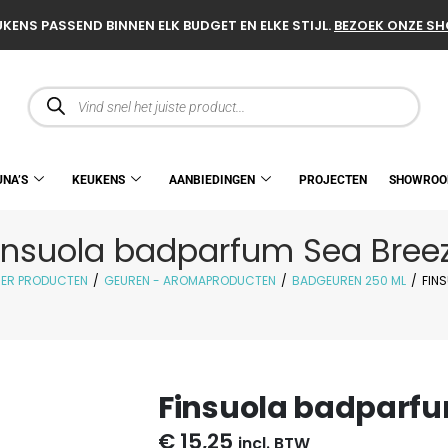
KENS PASSEND BINNEN ELK BUDGET EN ELKE STIJL.
BEZOEK ONZE S
UNA’S
KEUKENS
AANBIEDINGEN
PROJECTEN
SHOWRO
insuola badparfum Sea Bree
ER PRODUCTEN
/
GEUREN - AROMAPRODUCTEN
/
BADGEUREN 250 ML
/
FIN
Finsuola badparfu
€
15,25
incl. BTW