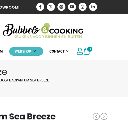
HOWROOM!
0
OM
WEBSHOP
CONTACT
ze
SUOLA BADPARFUM SEA BREEZE
m Sea Breeze