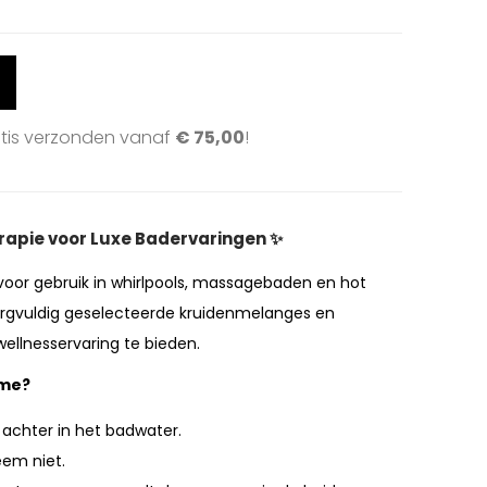
atis verzonden vanaf
€
75,00
!
rapie voor Luxe Badervaringen ✨
 voor gebruik in whirlpools, massagebaden en hot
orgvuldig geselecteerde kruidenmelanges en
llnesservaring te bieden.
ume?
 achter in het badwater.
eem niet.