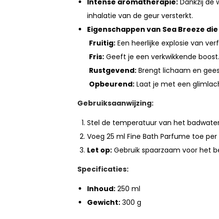
Intense aromatherapie:
Dankzij de
inhalatie van de geur versterkt.
Eigenschappen van Sea Breeze di
Fruitig:
Een heerlijke explosie van ver
️
Fris:
Geeft je een verkwikkende boost
Rustgevend:
Brengt lichaam en geest
Opbeurend:
Laat je met een glimlac
Gebruiksaanwijzing:
Stel de temperatuur van het badwater
Voeg 25 ml Fine Bath Parfume toe per 
Let op:
Gebruik spaarzaam voor het be
Specificaties:
Inhoud:
250 ml
Gewicht:
300 g