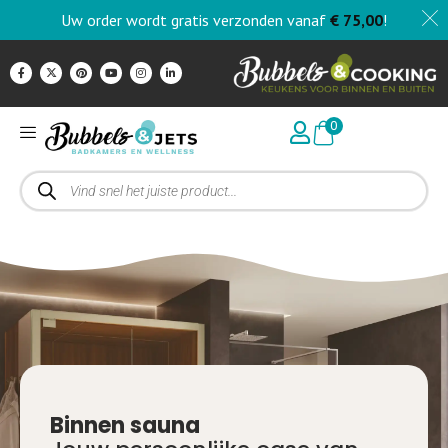
Uw order wordt gratis verzonden vanaf
€
75,00
!
0
Binnen sauna