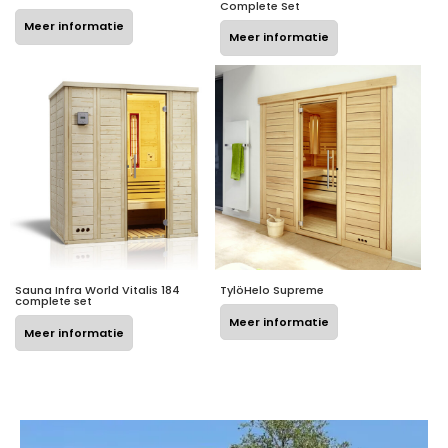
Complete Set
Meer informatie
Meer informatie
Sauna Infra World Vitalis 184
TylöHelo Supreme
complete set
Meer informatie
Meer informatie