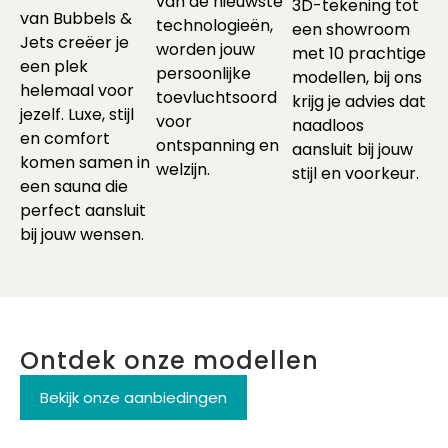
van de nieuwste
3D-tekening tot
van Bubbels &
technologieën,
een showroom
Jets creëer je
worden jouw
met 10 prachtige
een plek
persoonlijke
modellen, bij ons
helemaal voor
toevluchtsoord
krijg je advies dat
jezelf. Luxe, stijl
voor
naadloos
en comfort
ontspanning en
aansluit bij jouw
komen samen in
welzijn.
stijl en voorkeur.
een sauna die
perfect aansluit
bij jouw wensen.
Ontdek onze modellen
Bekijk onze aanbiedingen