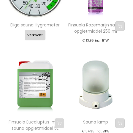
Eliga sauna Hygrometer
Finsuola Rozemarijn sauna
opgietmiddel 250 ml
Verkocht
€
13,95
incl. BTW
Finsuola Eucaluptus-mint
Sauna lamp
sauna opgietmiddel 5L
€
34,95
incl. BTW