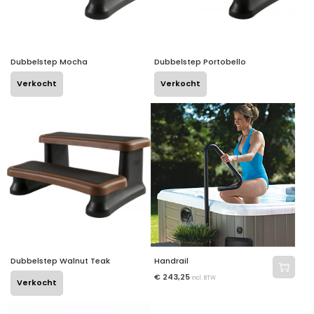
Dubbelstep Mocha
Dubbelstep Portobello
Verkocht
Verkocht
Dubbelstep Walnut Teak
Handrail
€
243,25
incl. BTW
Verkocht