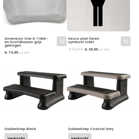
Dimension One D-1 Nek-
Keuco plan heren
en hoofdkussen grijs
symbool toilet
gebogen
€
52,95
€
39,95
incl. BTW
€
74,95
incl. BTW
Dubbelstep Black
Dubbelstep Coastal Grey
Verkocht
Verkocht