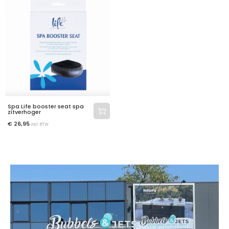
Spa Life booster seat spa
zitverhoger
€
26,95
incl. BTW