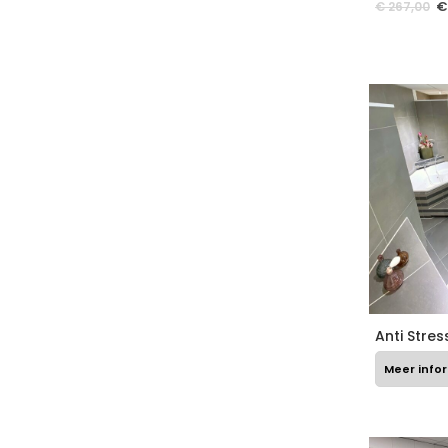
€
€
267,00
Anti Stre
Meer info