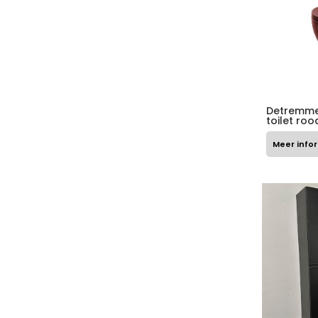
Detremme
toilet roo
Meer info