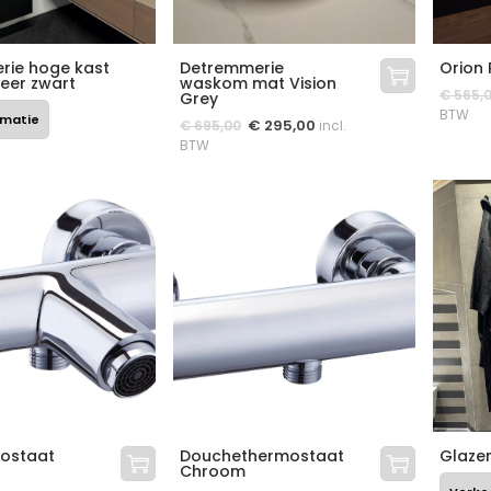
rie hoge kast
Detremmerie
Orion 
eer zwart
waskom mat Vision
€
565,
Grey
BTW
rmatie
€
295,00
€
695,00
incl.
BTW
ostaat
Douchethermostaat
Glaze
Chroom