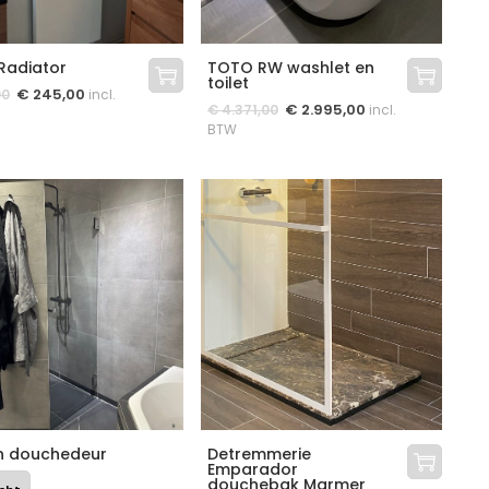
Radiator
TOTO RW washlet en
toilet
€
245,00
00
incl.
€
2.995,00
€
4.371,00
incl.
BTW
n douchedeur
Detremmerie
Emparador
douchebak Marmer