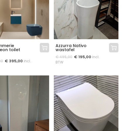
mmerie
Azzurra Nativo
on toilet
wastafel
€
195,00
€
495,00
incl.
€
395,00
00
incl.
BTW