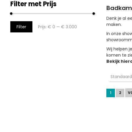
Filter met Prijs
Badkame
Denk je al 
maken.
Filter
Prijs:
€ 0
—
€ 3.000
In onze sho
showroommod
Wij helpen j
komen te zi
Bekijk hier
1
2
V