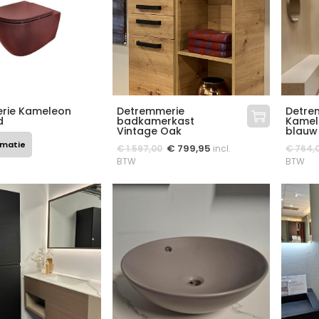
rie Kameleon
Detremmerie
Detre
d
badkamerkast
Kamele
Vintage Oak
blauw
rmatie
€
799,95
€
1.597,00
incl.
€
764,
BTW
BTW