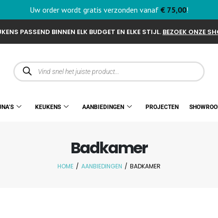
Uw order wordt gratis verzonden vanaf
€
75,00
!
KENS PASSEND BINNEN ELK BUDGET EN ELKE STIJL.
BEZOEK ONZE S
UNA’S
KEUKENS
AANBIEDINGEN
PROJECTEN
SHOWRO
Badkamer
HOME
/
AANBIEDINGEN
/
BADKAMER