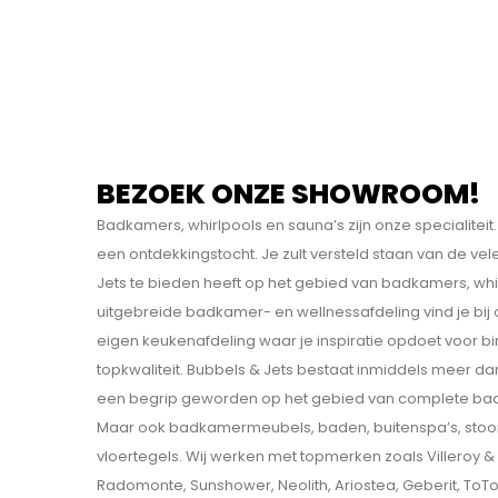
BEZOEK ONZE SHOWROOM!
Badkamers, whirlpools en sauna’s zijn onze specialit
een ontdekkings­tocht. Je zult versteld staan van de v
Jets te bieden heeft op het gebied van badkamers, whi
uitgebreide badkamer- en wellnessafdeling vind je bij
eigen keukenafdeling waar je inspiratie opdoet voor b
topkwaliteit. Bubbels & Jets bestaat inmiddels meer dan
een begrip geworden op het gebied van complete bad
Maar ook badkamermeubels, baden, buitenspa’s, sto
vloertegels. Wij werken met topmerken zoals Villeroy & B
Radomonte, Sunshower, Neolith, Ariostea, Geberit, ToT