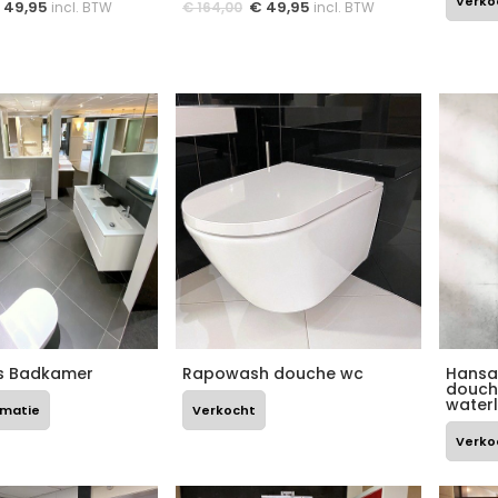
Verko
49,95
€
49,95
incl. BTW
€
164,00
incl. BTW
ss Badkamer
Rapowash douche wc
Hansa
douch
water
rmatie
Verkocht
Verko