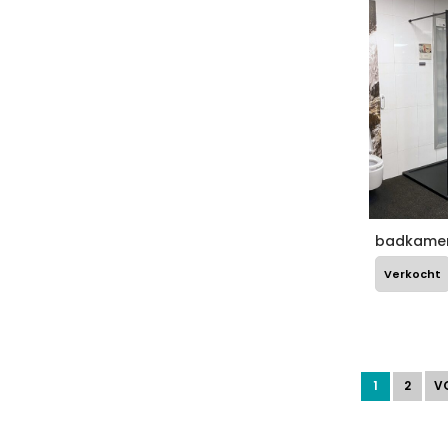
badkamer
Verkocht
1
2
V