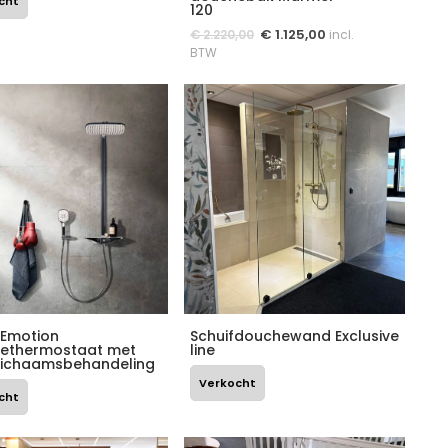
cht
120
€
1.125,00
€
2.220,00
incl.
BTW
Emotion
Schuifdouchewand Exclusive
ethermostaat met
line
lichaamsbehandeling
Verkocht
cht