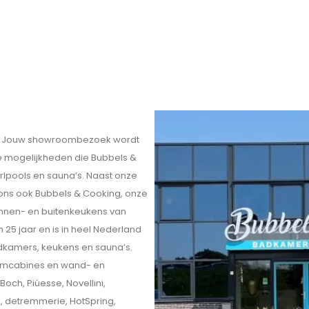
eit. Jouw showroombezoek wordt
ele mogelijkheden die Bubbels &
rlpools en sauna’s. Naast onze
 ons ook Bubbels & Cooking, onze
innen- en buitenkeukens van
 25 jaar en is in heel Nederland
kamers, keukens en sauna’s.
omcabines en wand- en
och, Piúesse, Novellini,
o, detremmerie, HotSpring,