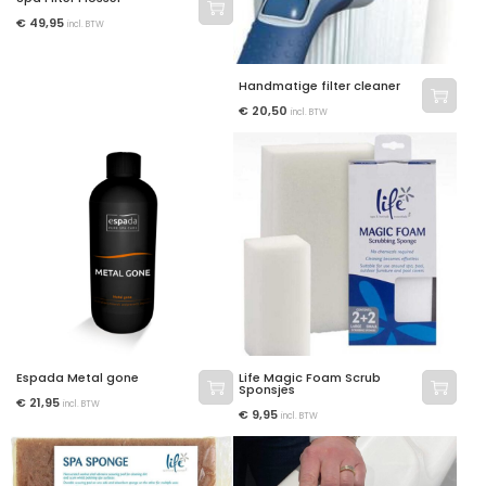
€
49,95
incl. BTW
Handmatige filter cleaner
€
20,50
incl. BTW
Espada Metal gone
Life Magic Foam Scrub
Sponsjes
€
21,95
incl. BTW
€
9,95
incl. BTW