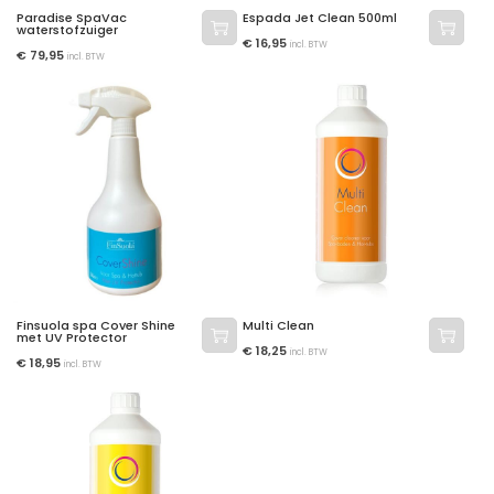
Paradise SpaVac
Espada Jet Clean 500ml
waterstofzuiger
€
16,95
incl. BTW
€
79,95
incl. BTW
Finsuola spa Cover Shine
Multi Clean
met UV Protector
€
18,25
incl. BTW
€
18,95
incl. BTW