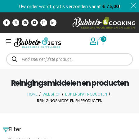
Uw order wordt gratis verzonden vanaf
€
75,00
!
0
Reinigingsmiddelen en producten
HOME
/
WEBSHOP
/
BUITENSPA PRODUCTEN
/
REINIGINGSMIDDELEN EN PRODUCTEN
Filter