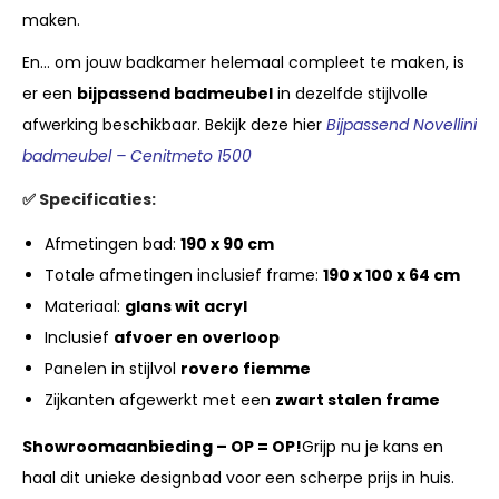
maken.
En… om jouw badkamer helemaal compleet te maken, is
er een
bijpassend badmeubel
in dezelfde stijlvolle
afwerking beschikbaar. Bekijk deze hier
Bijpassend Novellini
badmeubel – Cenitmeto 1500
✅ Specificaties:
Afmetingen bad:
190 x 90 cm
Totale afmetingen inclusief frame:
190 x 100 x 64 cm
Materiaal:
glans wit acryl
Inclusief
afvoer en overloop
Panelen in stijlvol
rovero fiemme
Zijkanten afgewerkt met een
zwart stalen frame
Showroomaanbieding – OP = OP!
Grijp nu je kans en
haal dit unieke designbad voor een scherpe prijs in huis.