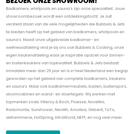
BEZOEK ONZE SHOWROOM!
Badkamers, whirlpools en sauna’s zijn onze specialiteit. Jouw
showroombezoek wordt een ontdekkings­tocht. Je zult
versteld staan van de vele mogelijkheden die Bubbels & Jets
te bieden heeft op het gebied van badkamers, whirlpools en
sauna’s. Naast onze uitgebreide badkamer- en
wellnessafdeling vind je bij ons ook Bubbels & Cooking, onze
eigen keukenafdeling waar je inspiratie opdoet voor binnen-
en buitenkeukens van topkwaliteit. Bubbels & Jets bestaat
inmiddels meer dan 25 jaar en is in heel Nederland een begrip
geworden op het gebied van complete badkamers, keukens
en sauna’s. Maar ook badkamermeubels, baden, buitenspa’s,
stoomcabines en wand- en vloertegels. Wij werken met
topmerken zoals Villeroy & Boch, Piúesse, Novellini,
Radomonte, Sunshower, Neolith, Ariostea, Geberit, ToTo,
detremmerie, HotSpring, InfraWorld, NEFF, en nog veel meer.