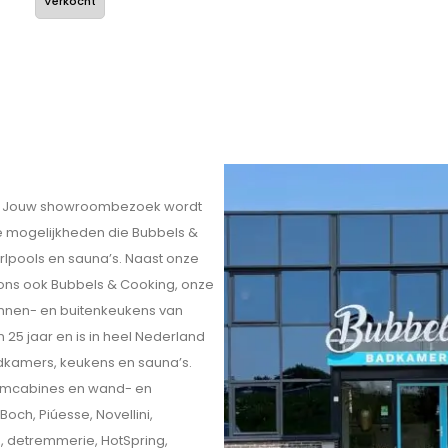
Verkocht
eit. Jouw showroombezoek wordt
ele mogelijkheden die Bubbels &
rlpools en sauna’s. Naast onze
 ons ook Bubbels & Cooking, onze
innen- en buitenkeukens van
 25 jaar en is in heel Nederland
kamers, keukens en sauna’s.
omcabines en wand- en
och, Piúesse, Novellini,
o, detremmerie, HotSpring,