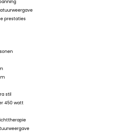
spanning
eratuurweergave
e prestaties
rsonen
om
oom
a stil
er 450 watt
lichttherapie
ratuurweergave