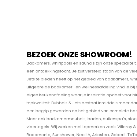
BEZOEK ONZE SHOWROOM!
Badkamers, whirlpools en sauna’s zijn onze specialit
een ontdekkings­tocht. Je zult versteld staan van de v
Jets te bieden heeft op het gebied van badkamers, whi
uitgebreide badkamer- en wellnessafdeling vind je bij
eigen keukenafdeling waar je inspiratie opdoet voor b
topkwaliteit. Bubbels & Jets bestaat inmiddels meer dan
een begrip geworden op het gebied van complete bad
Maar ook badkamermeubels, baden, buitenspa’s, sto
vloertegels. Wij werken met topmerken zoals Villeroy & B
Radomonte, Sunshower, Neolith, Ariostea, Geberit, ToT