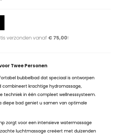
atis verzonden vanaf
€
75,00
!
l voor Twee Personen
fortabel bubbelbad dat speciaal is ontworpen
bad combineert krachtige hydromassage,
techniek in één compleet wellnesssysteem.
ra diepe bad geniet u samen van optimale
mp zorgt voor een intensieve watermassage
en zachte luchtmassage creëert met duizenden