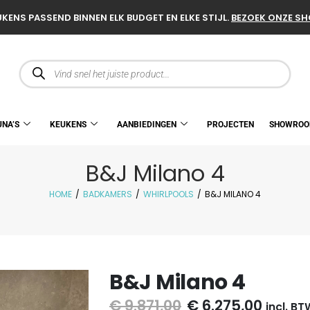
KENS PASSEND BINNEN ELK BUDGET EN ELKE STIJL.
BEZOEK ONZE S
UNA’S
KEUKENS
AANBIEDINGEN
PROJECTEN
SHOWRO
B&J Milano 4
HOME
/
BADKAMERS
/
WHIRLPOOLS
/
B&J MILANO 4
B&J Milano 4
€
9.871,00
€
6.275,00
incl. BT