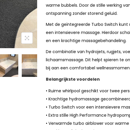
warme bubbels. Door de stille werking v
ontspanning zonder storend geluid.
Met de geïntegreerde Turbo Switch kunt
een intensievere massage. Hierdoor scha
en een krachtige massagebehandeling.
De combinatie van hydrojets, rugjets, vo
lichaamsmassage. Dit helpt spieren te o
bij aan een comfortabel wellnessmomen
Belangrijkste voordelen
• Ruime whirlpool geschikt voor twee per
• Krachtige hydromassage gecombineer
• Turbo Switch voor een intensievere ma
• Extra stille High Performance hydropom
• Verwarmde turbo airblower voor warme