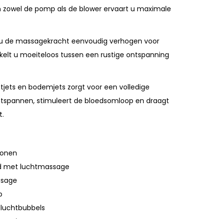
an zowel de pomp als de blower ervaart u maximale
 u de massagekracht eenvoudig verhogen voor
kelt u moeiteloos tussen een rustige ontspanning
etjets en bodemjets zorgt voor een volledige
ntspannen, stimuleert de bloedsomloop en draagt
t.
sonen
d met luchtmassage
ssage
p
 luchtbubbels