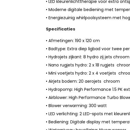
• LED kleurenlichttherapie voor extra ont
• Moderne digitale bediening met temp
• Energiezuinig whirlpoolsysteem met hog
Specificaties
• Afmetingen: 190 x 120 cm
• Badtype: Extra diep ligbad voor twee pe
• Hydrojets zijkant: 8 hydro zij jets chroom
• Nano rugjets hydro: 2 x 18 rugjets chro
• Mini voetjets hydro: 2 x 4 voetjets chr
• Airjets bodem: 20 aerojets chroom
• Hydropomp: High Performance 1.5 PK extr
• Airblower: High Performance Turbo Blow
• Blower verwarming: 300 watt
• LED verlichting: 2 LED-spots met kleuren
• Bediening: Digitale display met tempe