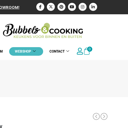
HOWROOM!
0
OM
WEBSHOP
CONTACT
W