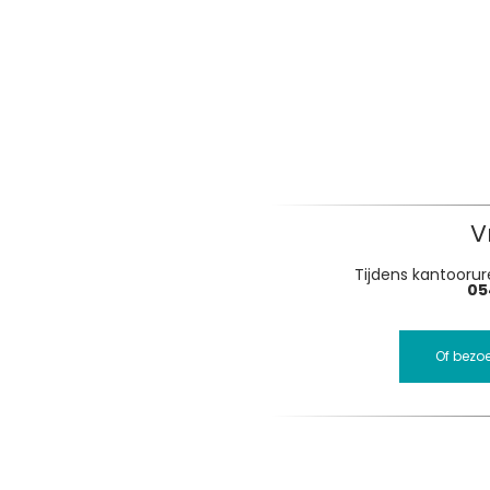
V
Tijdens kantoorure
05
Of bezo