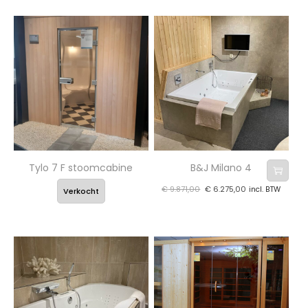
Tylo 7 F stoomcabine
B&J Milano 4
€
9.871,00
€
6.275,00
incl. BTW
Verkocht