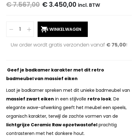
€
7.567,00
€
3.450,00
incl. BTW
IN WINKELWAGEN
Uw order wordt gratis verzonden vanaf
€
75,00
!
Geef je badkamer karakter met dit retro
badmeubel van massief eiken
Laat je badkamer spreken met dit unieke badmeubel van
massief zwart eiken
in een stijlvolle
retro look
. De
elegante
wave
-afwerking geeft het meubel een speels,
organisch karakter, terwijl de zachte vormen van de
lichtgrijze Ceramic Raw opzetwastafel
prachtig
contrasteren met het donkere hout.