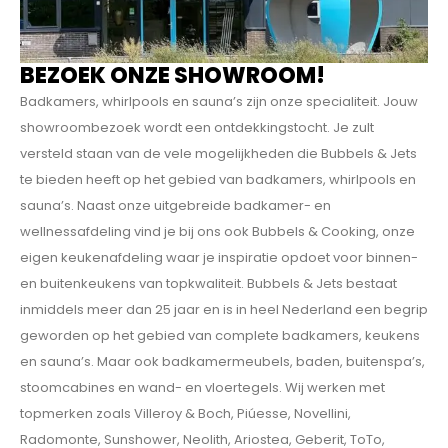
BEZOEK ONZE SHOWROOM!
Badkamers, whirlpools en sauna’s zijn onze specialiteit. Jouw
showroombezoek wordt een ontdekkings­tocht. Je zult
versteld staan van de vele mogelijkheden die Bubbels & Jets
te bieden heeft op het gebied van badkamers, whirlpools en
sauna’s. Naast onze uitgebreide badkamer- en
wellnessafdeling vind je bij ons ook Bubbels & Cooking, onze
eigen keukenafdeling waar je inspiratie opdoet voor binnen-
en buitenkeukens van topkwaliteit. Bubbels & Jets bestaat
inmiddels meer dan 25 jaar en is in heel Nederland een begrip
geworden op het gebied van complete badkamers, keukens
en sauna’s. Maar ook badkamermeubels, baden, buitenspa’s,
stoomcabines en wand- en vloertegels. Wij werken met
topmerken zoals Villeroy & Boch, Piúesse, Novellini,
Radomonte, Sunshower, Neolith, Ariostea, Geberit, ToTo,