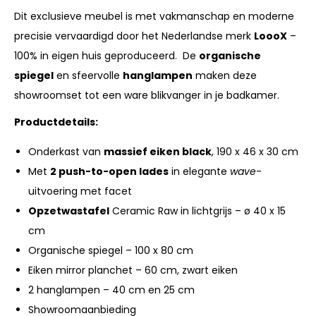
Dit exclusieve meubel is met vakmanschap en moderne
precisie vervaardigd door het Nederlandse merk
LoooX
–
100% in eigen huis geproduceerd. De
organische
spiegel
en sfeervolle
hanglampen
maken deze
showroomset tot een ware blikvanger in je badkamer.
Productdetails:
Onderkast van
massief eiken black
, 190 x 46 x 30 cm
Met
2 push-to-open lades
in elegante
wave
-
uitvoering met facet
Opzetwastafel
Ceramic Raw in lichtgrijs – ø 40 x 15
cm
Organische spiegel – 100 x 80 cm
Eiken mirror planchet – 60 cm, zwart eiken
2 hanglampen – 40 cm en 25 cm
Showroomaanbieding