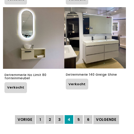
Detremmerie 140 Greige Shine
Detremmerie No Limit 80
fonteinmeubel
Verkocht
Verkocht
VORIGE
1
2
3
4
5
6
VOLGENDE