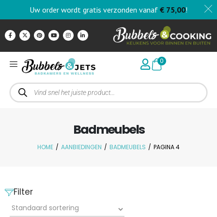
Uw order wordt gratis verzonden vanaf
€
75,00
!
0
Badmeubels
HOME
/
AANBIEDINGEN
/
BADMEUBELS
/
PAGINA 4
Filter