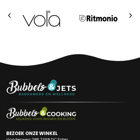
BEZOEK ONZE WINKEL
Vonderweg 28B
7468 DC Enter