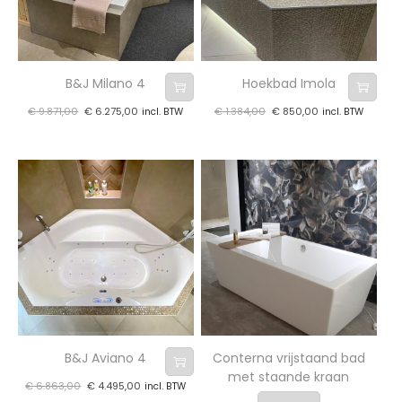
B&J Milano 4
Hoekbad Imola
€
9.871,00
€
6.275,00
€
1.384,00
€
850,00
incl. BTW
incl. BTW
B&J Aviano 4
Conterna vrijstaand bad
met staande kraan
€
6.863,00
€
4.495,00
incl. BTW