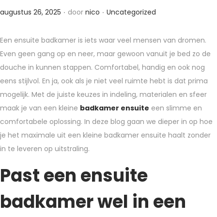
.
.
G
G
augustus 26, 2025
door
nico
Uncategorized
e
e
p
p
Een ensuite badkamer is iets waar veel mensen van dromen.
l
l
Even geen gang op en neer, maar gewoon vanuit je bed zo de
a
a
douche in kunnen stappen. Comfortabel, handig en ook nog
a
a
eens stijlvol. En ja, ook als je niet veel ruimte hebt is dat prima
t
t
mogelijk. Met de juiste keuzes in indeling, materialen en sfeer
s
s
maak je van een kleine
badkamer ensuite
een slimme en
t
t
comfortabele oplossing. In deze blog gaan we dieper in op hoe
o
i
je het maximale uit een kleine badkamer ensuite haalt zonder
p
n
in te leveren op uitstraling.
Past een ensuite
badkamer wel in een