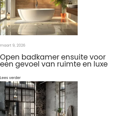
a
d
k
a
m
e
maart 9, 2026
r
a
Open badkamer ensuite voor
c
een gevoel van ruimte en luxe
c
e
Lees verder
s
s
o
i
r