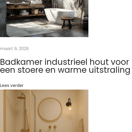
e
s
v
o
o
r
maart 9, 2026
s
Badkamer industrieel hout voor
f
een stoere en warme uitstraling
e
e
Lees verder
r
e
n
l
u
x