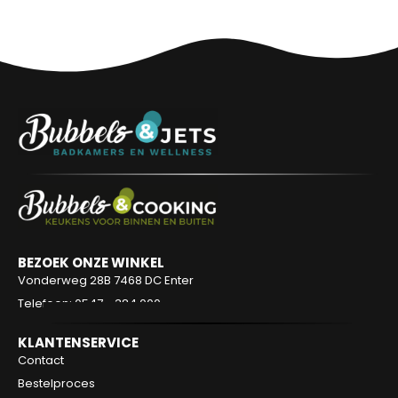
a
BEZOEK ONZE WINKEL
Vonderweg 28B
7468 DC Enter
Telefoon: 0547 - 384 000
KLANTENSERVICE
Contact
Bestelproces