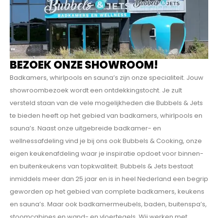
e
l
l
n
e
BEZOEK ONZE SHOWROOM!
s
Badkamers, whirlpools en sauna’s zijn onze specialiteit. Jouw
s
showroombezoek wordt een ontdekkings­tocht. Je zult
m
versteld staan van de vele mogelijkheden die Bubbels & Jets
e
te bieden heeft op het gebied van badkamers, whirlpools en
sauna’s. Naast onze uitgebreide badkamer- en
t
wellnessafdeling vind je bij ons ook Bubbels & Cooking, onze
e
eigen keukenafdeling waar je inspiratie opdoet voor binnen-
e
en buitenkeukens van topkwaliteit. Bubbels & Jets bestaat
n
inmiddels meer dan 25 jaar en is in heel Nederland een begrip
l
geworden op het gebied van complete badkamers, keukens
u
en sauna’s. Maar ook badkamermeubels, baden, buitenspa’s,
x
stoomcabines en wand- en vloertegels. Wij werken met