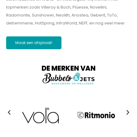
e
topmerken zoals Villeroy & Boch, Piúesse, Novellini,
b
Radomonte, Sunshower, Neolith, Ariostea, Geberit, ToTo,
a
detremmerie, HotSpring, InfraWorld, NEFF, en nog veel meer.
d
k
Maak een afspraak!
a
m
e
DE MERKEN VAN
r
m
e
t
s
a
u
n