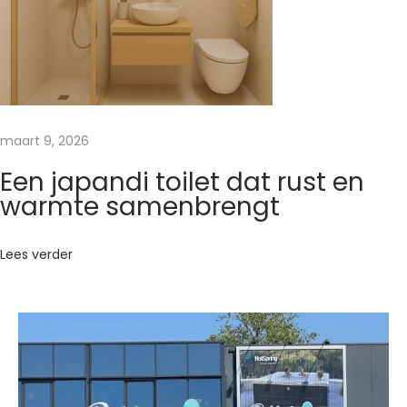
e
C
r
e
ë
e
maart 9, 2026
r
Een japandi toilet dat rust en
t
warmte samenbrengt
h
u
Lees verder
i
s
e
e
n
w