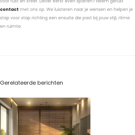
voor rust en sfeer. Liever eerst even sparren? Neem gerust
contact
met ons op. We luisteren naar je wensen en helpen je
stap voor stap richting een ensuite die past bij jouw stijl, ritme
en ruimte.
H
o
t
e
l
c
Gerelateerde berichten
h
i
q
u
e
b