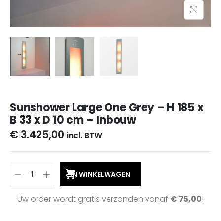
Sunshower Large One Grey – H 185 x
B 33 x D 10 cm – Inbouw
€
3.425,00
incl. BTW
IN WINKELWAGEN
Uw order wordt gratis verzonden vanaf
€
75,00
!