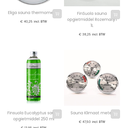
Eliga sauna thermometer
FinSuola sauna
opgietmiddel Rozemarijn
€
40,25
incl. BTW
1L
€
38,25
incl. BTW
Finsuola Eucalyptus sauna
Sauna Klimaat meter
opgietmiddel 250 ml
€
47,50
incl. BTW
€
13,95
incl. BTW