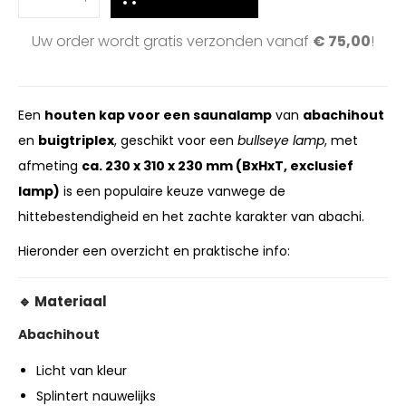
Uw order wordt gratis verzonden vanaf
€
75,00
!
Een
houten kap voor een saunalamp
van
abachihout
en
buigtriplex
, geschikt voor een
bullseye lamp
, met
afmeting
ca. 230 x 310 x 230 mm (BxHxT, exclusief
lamp)
is een populaire keuze vanwege de
hittebestendigheid en het zachte karakter van abachi.
Hieronder een overzicht en praktische info:
🔹 Materiaal
Abachihout
Licht van kleur
Splintert nauwelijks