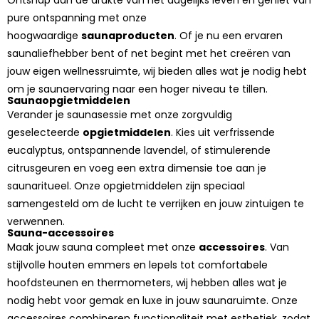
Ontsnap aan de drukte van het dagelijks leven en geniet van
pure ontspanning met onze
hoogwaardige
saunaproducten
. Of je nu een ervaren
saunaliefhebber bent of net begint met het creëren van
jouw eigen wellnessruimte, wij bieden alles wat je nodig hebt
om je saunaervaring naar een hoger niveau te tillen.
Saunaopgietmiddelen
Verander je saunasessie met onze zorgvuldig
geselecteerde
opgietmiddelen
. Kies uit verfrissende
eucalyptus, ontspannende lavendel, of stimulerende
citrusgeuren en voeg een extra dimensie toe aan je
saunaritueel. Onze opgietmiddelen zijn speciaal
samengesteld om de lucht te verrijken en jouw zintuigen te
verwennen.
Sauna-accessoires
Maak jouw sauna compleet met onze
accessoires
. Van
stijlvolle houten emmers en lepels tot comfortabele
hoofdsteunen en thermometers, wij hebben alles wat je
nodig hebt voor gemak en luxe in jouw saunaruimte. Onze
accessoires combineren functionaliteit met esthetiek, zodat