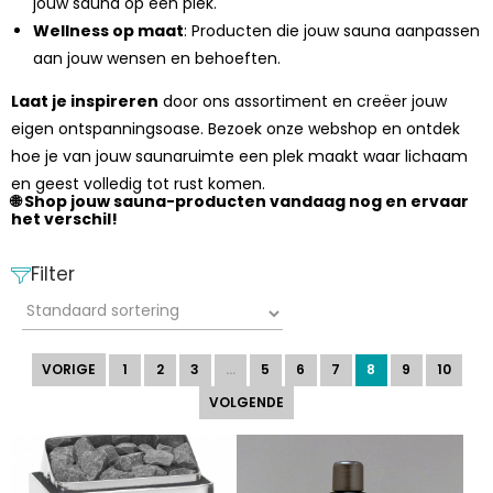
jouw sauna op één plek.
Wellness op maat
: Producten die jouw sauna aanpassen
aan jouw wensen en behoeften.
Laat je inspireren
door ons assortiment en creëer jouw
eigen ontspanningsoase. Bezoek onze webshop en ontdek
hoe je van jouw saunaruimte een plek maakt waar lichaam
en geest volledig tot rust komen.
🌐 Shop jouw sauna-producten vandaag nog en ervaar
het verschil!
Filter
VORIGE
1
2
3
…
5
6
7
8
9
10
VOLGENDE