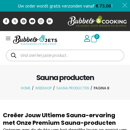
Uw order wordt gratis verzonden vanaf
€
75,00
!
0
Sauna producten
HOME
/
WEBSHOP
/
SAUNA PRODUCTEN
/
PAGINA 8
Creëer Jouw Ultieme Sauna-ervaring
met Onze Premium Sauna-producten