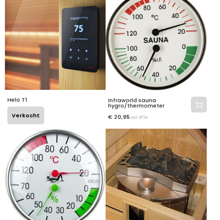
Helo T1
Infraworld sauna
hygro/thermometer
Verkocht
€
20,95
incl. BTW