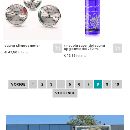
Sauna Klimaat meter
FinSuola Lavendel sauna
opgietmiddel 250 ml
€
47,50
incl. BTW
€
13,95
incl. BTW
VORIGE
1
2
3
…
5
6
7
8
9
10
VOLGENDE