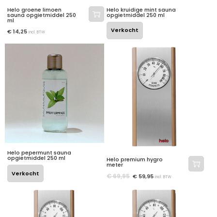
Helo groene limoen
Helo kruidige mint sauna
sauna opgietmiddel 250
opgietmiddel 250 ml
ml
Verkocht
€
14,25
incl. BTW
Helo pepermunt sauna
opgietmiddel 250 ml
Helo premium hygro
meter
Verkocht
€
69,95
€
59,95
incl. BTW