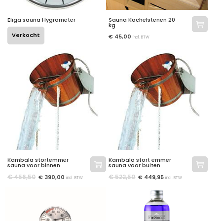
Eliga sauna Hygrometer
Sauna Kachelstenen 20
kg
Verkocht
€
45,00
incl. BTW
Kambala stortemmer
Kambala stort emmer
sauna voor binnen
sauna voor buiten
€
456,50
€
522,50
€
390,00
€
449,95
incl. BTW
incl. BTW