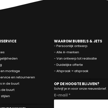
SERVICE
WAAROM BUBBELS & JETS
- Persoonlijk ontwerp
ces
- Alle A-merken
elijkheden
- Van ontwerp tot realisatie
g
- Duidelijke offerte
 en montage
- Afspraak = afspraak
service en retourneren
OP DE HOOGTE BLIJVEN?
 in de buurt
Schrijf je in voor onze nieuwsbrief.
 de buurt
E-mail *
tijlen