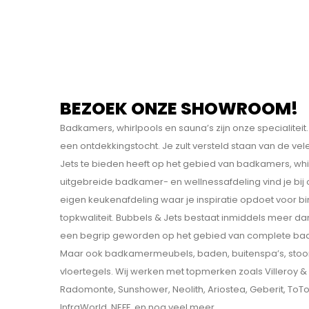
BEZOEK ONZE SHOWROOM!
Badkamers, whirlpools en sauna’s zijn onze specialit
een ontdekkings­tocht. Je zult versteld staan van de v
Jets te bieden heeft op het gebied van badkamers, whi
uitgebreide badkamer- en wellnessafdeling vind je bij
eigen keukenafdeling waar je inspiratie opdoet voor b
topkwaliteit. Bubbels & Jets bestaat inmiddels meer dan
een begrip geworden op het gebied van complete bad
Maar ook badkamermeubels, baden, buitenspa’s, sto
vloertegels. Wij werken met topmerken zoals Villeroy & B
Radomonte, Sunshower, Neolith, Ariostea, Geberit, ToT
InfraWorld, NEFF, en nog veel meer.