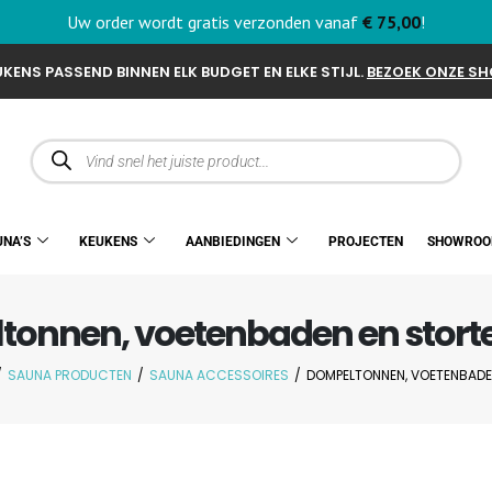
Uw order wordt gratis verzonden vanaf
€
75,00
!
KENS PASSEND BINNEN ELK BUDGET EN ELKE STIJL.
BEZOEK ONZE S
UNA’S
KEUKENS
AANBIEDINGEN
PROJECTEN
SHOWRO
tonnen, voetenbaden en stor
/
SAUNA PRODUCTEN
/
SAUNA ACCESSOIRES
/
DOMPELTONNEN, VOETENBAD