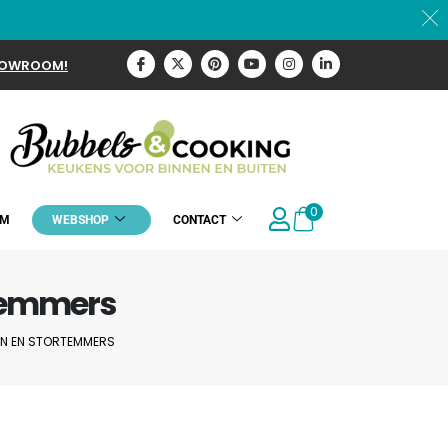
HOWROOM!
0
OM
WEBSHOP
CONTACT
temmers
EN EN STORTEMMERS