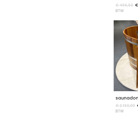
€
456,50
BTW
saunadom
€
2.130,00
BTW