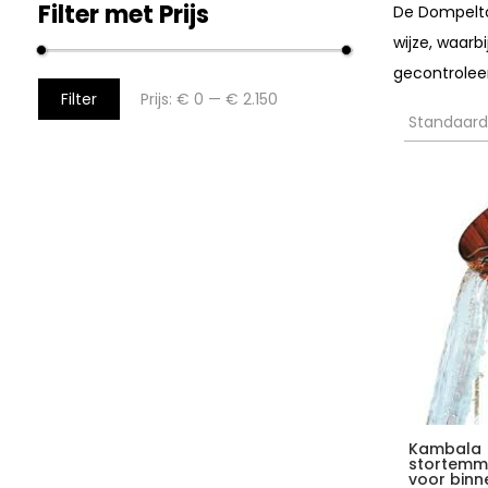
Filter met Prijs
De Dompelto
wijze, waarb
gecontroleer
Filter
Prijs:
€ 0
—
€ 2.150
Kambala
stortemm
voor binn