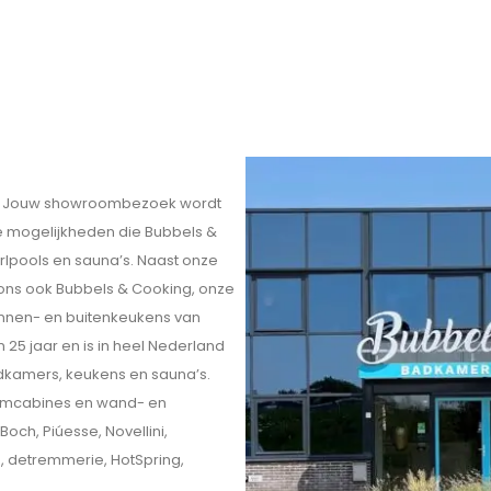
eit. Jouw showroombezoek wordt
ele mogelijkheden die Bubbels &
rlpools en sauna’s. Naast onze
 ons ook Bubbels & Cooking, onze
innen- en buitenkeukens van
 25 jaar en is in heel Nederland
kamers, keukens en sauna’s.
omcabines en wand- en
och, Piúesse, Novellini,
o, detremmerie, HotSpring,