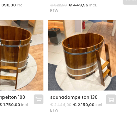
€
390,00
€
449,95
incl.
€
522,50
incl.
BTW
pelton 100
saunadompelton 130
€
1.750,00
€
2.150,00
incl.
€
2.444,00
incl.
BTW