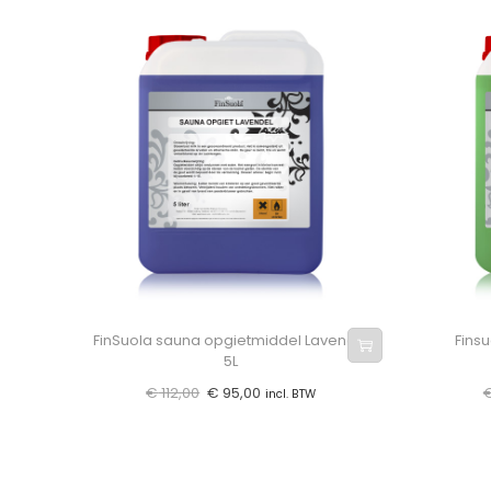
FinSuola sauna opgietmiddel Lavendel
Fins
5L
€
112,00
€
95,00
incl. BTW