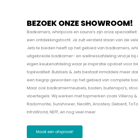
BEZOEK ONZE SHOWROOM!
Badkamers, whirlpools en sauna’s zijn onze specialit
een ontdekkings­tocht. Je zult versteld staan van de v
Jets te bieden heeft op het gebied van badkamers, whi
uitgebreide badkamer- en wellnessafdeling vind je bij
eigen keukenafdeling waar je inspiratie opdoet voor b
topkwaliteit. Bubbels & Jets bestaat inmiddels meer dan
een begrip geworden op het gebied van complete bad
Maar ook badkamermeubels, baden, buitenspa’s, sto
vloertegels. Wij werken met topmerken zoals Villeroy & B
Radomonte, Sunshower, Neolith, Ariostea, Geberit, ToT
InfraWorld, NEFF, en nog veel meer.
Maak een afspraak!