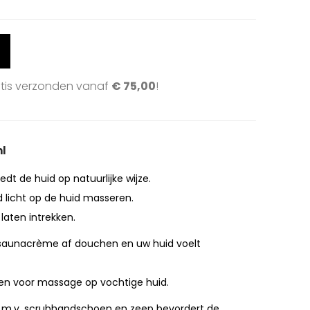
atis verzonden vanaf
€
75,00
!
ml
t de huid op natuurlijke wijze.
 licht op de huid masseren.
aten intrekken.
 saunacrème af douchen en uw huid voelt
en voor massage op vochtige huid.
 d.m.v. scrubhandschoen en zeep bevordert de