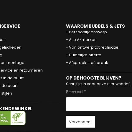
SERVICE
WAAROM BUBBELS & JETS
- Persoonlijk ontwerp
ces
- Alle A-merken
elijkheden
- Van ontwerp tot realisatie
g
- Duidelijke offerte
 en montage
- Afspraak = afspraak
service en retourneren
OP DE HOOGTE BLIJVEN?
 in de buurt
Schrijf je in voor onze nieuwsbrief.
 de buurt
E-mail *
tijlen
KENDE WINKEL
Verzenden