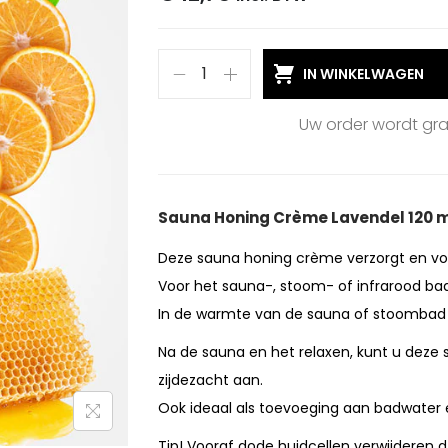
IN WINKELWAGEN
Uw order wordt gr
Sauna Honing Crème Lavendel 120 
Deze sauna honing crème verzorgt en voed
Voor het sauna-, stoom- of infrarood bad
In de warmte van de sauna of stoombad l
Na de sauna en het relaxen, kunt u deze
zijdezacht aan.
Ook ideaal als toevoeging aan badwater 
Tip! Vooraf dode huidcellen verwijderen