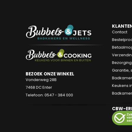
KLANTEN
Contact
Bestelpro
Betaalmog
Verzendin
Bezorging
Garantie, 
BEZOEK ONZE WINKEL
Badkamers
Vonderweg 28B
Keukens in
7468 DC Enter
Badkamer s
Telefoon: 0547 - 384 000
CBW-ER