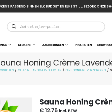
KENS PASSEND BINNEN ELK BUDGET EN ELKE STIJL.
BEZOEK ONZE S
UNA’S
KEUKENS
AANBIEDINGEN
PROJECTEN
SHOWRO
Sauna Honing Crème Lavende
RODUCTEN
/
GEUREN - AROMA PRODUCTEN
/
PERSOONLIJKE VERZORGING
/
S
Sauna Honing Crè
€
12,75
incl. BTW