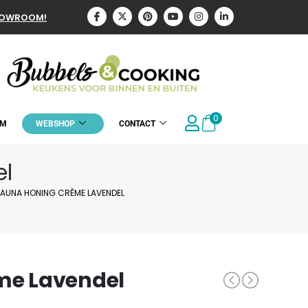
HOWROOM!
0
OM
WEBSHOP
CONTACT
l
AUNA HONING CRÈME LAVENDEL
me Lavendel