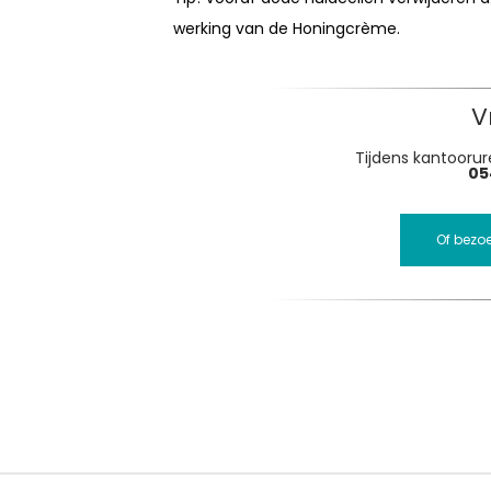
werking van de Honingcrème.
V
Tijdens kantoorure
05
Of bezo