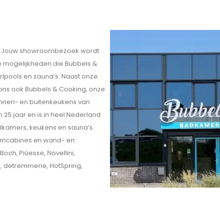
eit. Jouw showroombezoek wordt
ele mogelijkheden die Bubbels &
rlpools en sauna’s. Naast onze
 ons ook Bubbels & Cooking, onze
innen- en buitenkeukens van
 25 jaar en is in heel Nederland
kamers, keukens en sauna’s.
omcabines en wand- en
och, Piúesse, Novellini,
o, detremmerie, HotSpring,