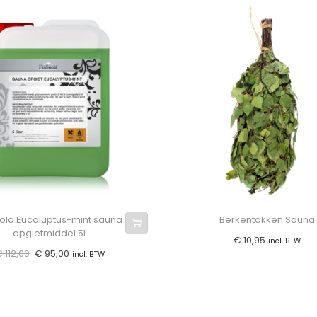
uola Eucaluptus-mint sauna
Berkentakken Sauna
opgietmiddel 5L
€
10,95
incl. BTW
€
112,00
€
95,00
incl. BTW