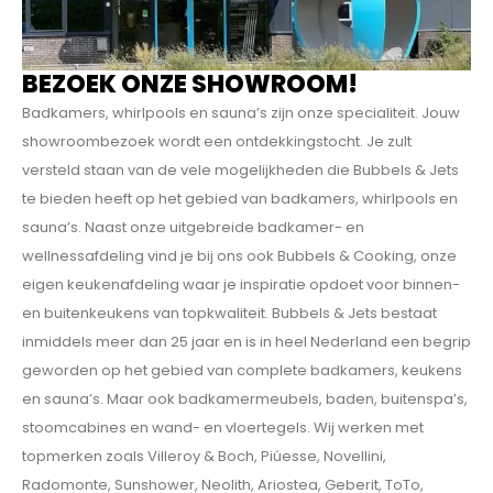
BEZOEK ONZE SHOWROOM!
Badkamers, whirlpools en sauna’s zijn onze specialiteit. Jouw
showroombezoek wordt een ontdekkings­tocht. Je zult
versteld staan van de vele mogelijkheden die Bubbels & Jets
te bieden heeft op het gebied van badkamers, whirlpools en
sauna’s. Naast onze uitgebreide badkamer- en
wellnessafdeling vind je bij ons ook Bubbels & Cooking, onze
eigen keukenafdeling waar je inspiratie opdoet voor binnen-
en buitenkeukens van topkwaliteit. Bubbels & Jets bestaat
inmiddels meer dan 25 jaar en is in heel Nederland een begrip
geworden op het gebied van complete badkamers, keukens
en sauna’s. Maar ook badkamermeubels, baden, buitenspa’s,
stoomcabines en wand- en vloertegels. Wij werken met
topmerken zoals Villeroy & Boch, Piúesse, Novellini,
Radomonte, Sunshower, Neolith, Ariostea, Geberit, ToTo,