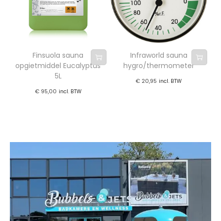
Finsuola sauna
Infraworld sauna
opgietmiddel Eucalyptus
hygro/thermometer
5L
€
20,95
incl. BTW
€
95,00
incl. BTW