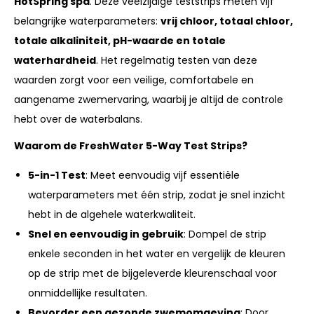
HotSpring spa
. Deze veelzijdige teststrips meten vijf
belangrijke waterparameters:
vrij chloor, totaal chloor,
totale alkaliniteit, pH-waarde en totale
waterhardheid
. Het regelmatig testen van deze
waarden zorgt voor een veilige, comfortabele en
aangename zwemervaring, waarbij je altijd de controle
hebt over de waterbalans.
Waarom de FreshWater 5-Way Test Strips?
5-in-1 Test
: Meet eenvoudig vijf essentiële
waterparameters met één strip, zodat je snel inzicht
hebt in de algehele waterkwaliteit.
Snel en eenvoudig in gebruik
: Dompel de strip
enkele seconden in het water en vergelijk de kleuren
op de strip met de bijgeleverde kleurenschaal voor
onmiddellijke resultaten.
Bevorder een gezonde zwemomgeving
: Door