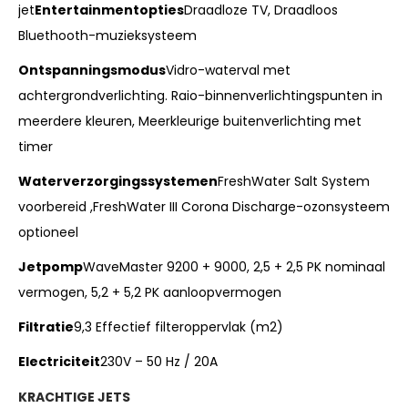
jet
Entertainmentopties
Draadloze TV, Draadloos
Bluethooth-muzieksysteem
Ontspanningsmodus
Vidro-waterval met
achtergrondverlichting. Raio-binnenverlichtingspunten in
meerdere kleuren, Meerkleurige buitenverlichting met
timer
Waterverzorgingssystemen
FreshWater Salt System
voorbereid ,FreshWater III Corona Discharge-ozonsysteem
optioneel
Jetpomp
WaveMaster 9200 + 9000, 2,5 + 2,5 PK nominaal
vermogen, 5,2 + 5,2 PK aanloopvermogen
Filtratie
9,3 Effectief filteroppervlak (m2)
Electriciteit
230V – 50 Hz / 20A
KRACHTIGE JETS