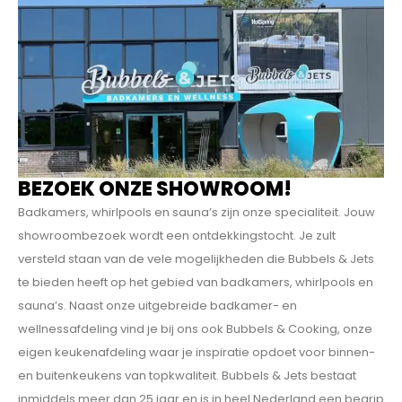
BEZOEK ONZE SHOWROOM!
Badkamers, whirlpools en sauna’s zijn onze specialiteit. Jouw
showroombezoek wordt een ontdekkings­tocht. Je zult
versteld staan van de vele mogelijkheden die Bubbels & Jets
te bieden heeft op het gebied van badkamers, whirlpools en
sauna’s. Naast onze uitgebreide badkamer- en
wellnessafdeling vind je bij ons ook Bubbels & Cooking, onze
eigen keukenafdeling waar je inspiratie opdoet voor binnen-
en buitenkeukens van topkwaliteit. Bubbels & Jets bestaat
inmiddels meer dan 25 jaar en is in heel Nederland een begrip