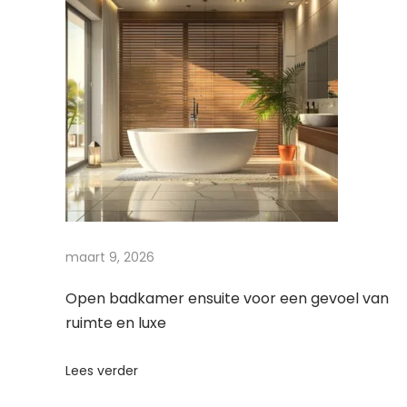
w
e
e
k
B
u
b
b
e
l
maart 9, 2026
s
&
Open badkamer ensuite voor een gevoel van
ruimte en luxe
J
e
Lees verder
t
s