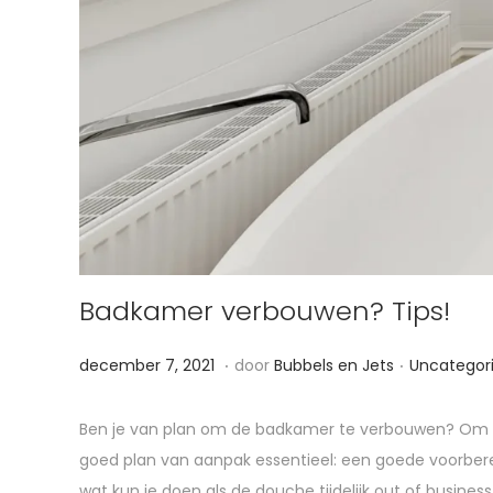
Badkamer verbouwen? Tips!
.
.
G
G
a
december 7, 2021
door
Bubbels en Jets
Uncategor
e
e
u
p
p
g
Ben je van plan om de badkamer te verbouwen? Om m
l
l
u
goed plan van aanpak essentieel: een goede voorbere
a
a
s
wat kun je doen als de douche tijdelijk out of busines