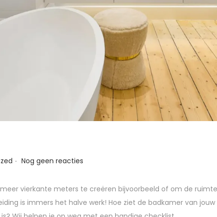
.
ized
Nog geen reacties
eer vierkante meters te creëren bijvoorbeeld of om de ruimt
iding is immers het halve werk! Hoe ziet de badkamer van jouw 
s is? Wij helpen je op weg met een handige checklist.