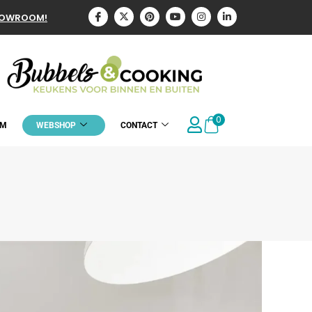
HOWROOM!
0
OM
WEBSHOP
CONTACT