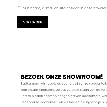
o
Mijn naam, e-mail en site opslaan in deze browser
o
r
2
0
2
2
BEZOEK ONZE SHOWROOM!
Badkamers, whirlpools en sauna’s zijn onze specialit
een ontdekkings­tocht. Je zult versteld staan van de v
Jets te bieden heeft op het gebied van badkamers, whi
uitgebreide badkamer- en wellnessafdeling vind je bij