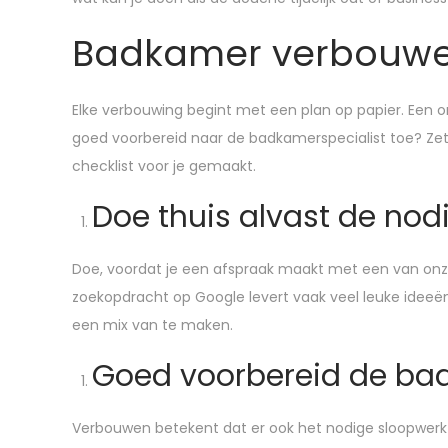
a
a
t
Badkamer verbouwen
t
t
u
s
s
s
t
t
1
Elke verbouwing begint met een plan op papier. Een o
o
i
5
goed voorbereid naar de badkamerspecialist toe? Ze
p
n
,
checklist voor je gemaakt.
2
Doe thuis alvast de nodi
0
2
Doe, voordat je een afspraak maakt met een van onze s
5
zoekopdracht op Google levert vaak veel leuke ideeë
een mix van te maken.
Goed voorbereid de b
Verbouwen betekent dat er ook het nodige sloopwerk aa