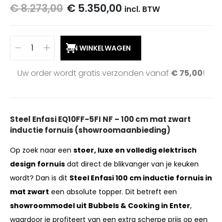
€
8.273,00
€
5.350,00
incl. BTW
IN WINKELWAGEN
Uw order wordt gratis verzonden vanaf
€
75,00
!
Steel Enfasi EQ10FF-5FI NF – 100 cm mat zwart
inductie fornuis (showroomaanbieding)
Op zoek naar een
stoer, luxe en volledig elektrisch
design fornuis
dat direct de blikvanger van je keuken
wordt? Dan is dit
Steel Enfasi 100 cm inductie fornuis in
mat zwart
een absolute topper. Dit betreft een
showroommodel uit Bubbels & Cooking in Enter
,
waardoor je profiteert van een extra scherpe prijs op een