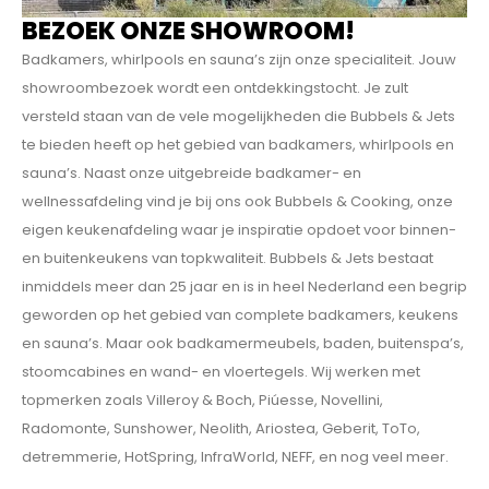
BEZOEK ONZE SHOWROOM!
Badkamers, whirlpools en sauna’s zijn onze specialiteit. Jouw
showroombezoek wordt een ontdekkings­tocht. Je zult
versteld staan van de vele mogelijkheden die Bubbels & Jets
te bieden heeft op het gebied van badkamers, whirlpools en
sauna’s. Naast onze uitgebreide badkamer- en
wellnessafdeling vind je bij ons ook Bubbels & Cooking, onze
eigen keukenafdeling waar je inspiratie opdoet voor binnen-
en buitenkeukens van topkwaliteit. Bubbels & Jets bestaat
inmiddels meer dan 25 jaar en is in heel Nederland een begrip
geworden op het gebied van complete badkamers, keukens
en sauna’s. Maar ook badkamermeubels, baden, buitenspa’s,
stoomcabines en wand- en vloertegels. Wij werken met
topmerken zoals Villeroy & Boch, Piúesse, Novellini,
Radomonte, Sunshower, Neolith, Ariostea, Geberit, ToTo,
detremmerie, HotSpring, InfraWorld, NEFF, en nog veel meer.