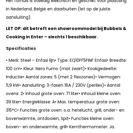
Het fornuis is volledig elektrisch en geschikt voor plaatsing
in Nederland, België en daarbuiten (let op de juiste
aansluiting).
LET OP: dit betreft een showroommodel bij Bubbels &
Cooking in Enter – slechts 1 beschikbaar.
Specificaties
• Merk: Steel – Enfasi lijn
• Type: EQ10FF5FINF Enfasi
• Breedte:
100 cm
• Kleur: Nero Fumo (mat zwart)
• Kookgedeelte:
Inductie
• Aantal zones: 5 (met 2 flexzones)
• Vermogen:
11,9 kW
• Aansluiting: 3-fasen 16A / 230V (perilex)
• Aantal
ovens: 2
• Inhoud grote oven: 71 liter
• Inhoud kleine oven:
39 liter
• Energieklasse: A
• Max. temperatuur grote oven:
315°C
• Functies grote oven: o.a. hetelucht, grill, onder- en
bovenwarmte, ontdooien, Spit
• Functies kleine oven:
boven- en onderwarmte, grill
• Kernthermometer: Ja
.