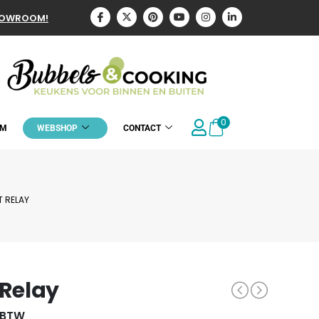
HOWROOM!
0
OM
WEBSHOP
CONTACT
 RELAY
 Relay
. BTW