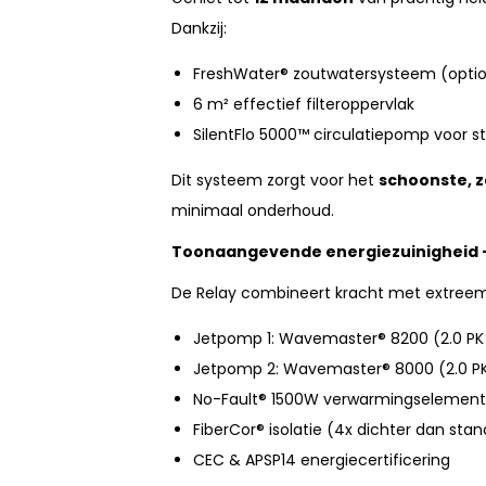
Dankzij:
FreshWater® zoutwatersysteem (optio
6 m² effectief filteroppervlak
SilentFlo 5000™ circulatiepomp voor stil
Dit systeem zorgt voor het
schoonste, z
minimaal onderhoud.
Toonaangevende energiezuinigheid –
De Relay combineert kracht met extreem
Jetpomp 1: Wavemaster® 8200 (2.0 PK 
Jetpomp 2: Wavemaster® 8000 (2.0 PK
No-Fault® 1500W verwarmingselement
FiberCor® isolatie (4x dichter dan stan
CEC & APSP14 energiecertificering