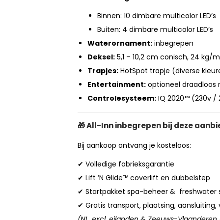
Binnen: 10 dimbare multicolor LED’s
Buiten: 4 dimbare multicolor LED’s
Waterornament:
inbegrepen
Deksel:
5,1 – 10,2 cm conisch, 24 kg/
Trapjes:
HotSpot trapje (diverse kleur
Entertainment:
optioneel draadloos
Controlesysteem:
IQ 2020™ (230v / 
🎁
All-Inn inbegrepen bij deze aanbi
Bij aankoop ontvang je kosteloos:
✔ Volledige fabrieksgarantie
✔ Lift ’N Glide™ coverlift en dubbelstep
✔ Startpakket spa-beheer & freshwater s
✔ Gratis transport, plaatsing, aansluiting, 
(NL, excl. eilanden & Zeeuws-Vlaanderen /