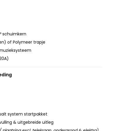
m³ schuimkern
en) of Polymeer trapje
 muzieksysteem
20A)
eding
alt system startpakket
vulling & uitgebreide uitleg
 plaatsing excl. telekraan, ondergrond & elektra)