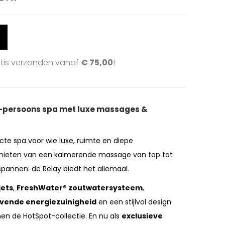
atis verzonden vanaf
€
75,00
!
 6-persoons spa met luxe massages &
cte spa voor wie luxe, ruimte en diepe
 genieten van een kalmerende massage van top tot
spannen: de Relay biedt het allemaal.
ets
,
FreshWater® zoutwatersysteem
,
ende energiezuinigheid
en een stijlvol design
nen de HotSpot-collectie. En nu als
exclusieve