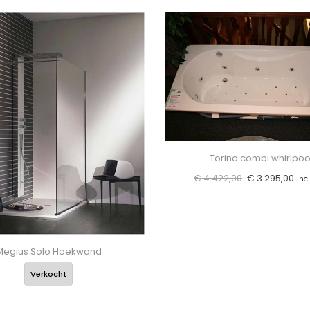
Torino combi whirlpoo
€
4.422,00
€
3.295,00
inc
Megius Solo Hoekwand
Verkocht