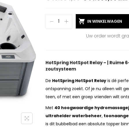
IN WINKELWAGEN
Uw order wordt gr
HotSpring HotSpot Relay – | Ruime
zoutsysteem
De
HotSpring HotSpot Relay
is dé perfe
ontspanning zoekt. Of je nu alleen wilt
teen, of met een groep vrienden wilt ont
Met
40 hoogwaardige hydromassagej
ultrahelder waterbeheer
,
toonaangev
is dit bubbelbad een absolute topper bin