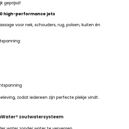
jk geprijsd!
40 high-performance jets
ssage voor nek, schouders, rug, polsen, kuiten én
tspanning:
ontspanning
leving, zodat iedereen zijn perfecte plekje vindt.
shWater® zoutwatersysteem
der water zonder water te verversen.