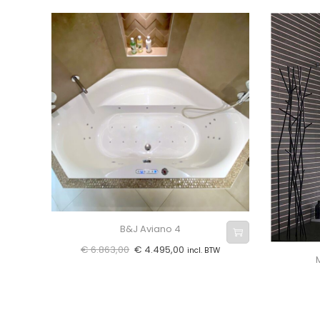
B&J Aviano 4
€
6.863,00
€
4.495,00
incl. BTW