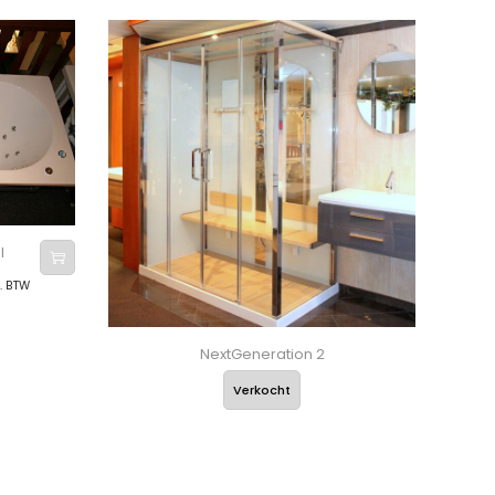
l
l. BTW
NextGeneration 2
Verkocht