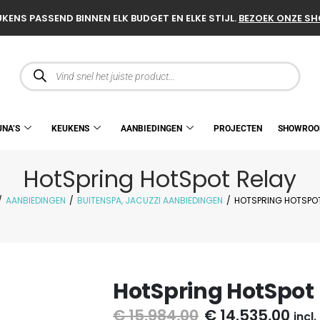
KENS PASSEND BINNEN ELK BUDGET EN ELKE STIJL.
BEZOEK ONZE S
UNA’S
KEUKENS
AANBIEDINGEN
PROJECTEN
SHOWRO
HotSpring HotSpot Relay
/
AANBIEDINGEN
/
BUITENSPA, JACUZZI AANBIEDINGEN
/
HOTSPRING HOTSPOT
HotSpring HotSpot
€
15.984,00
€
14.535,00
incl