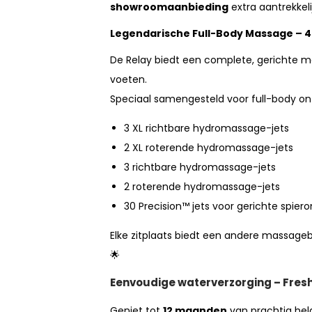
showroomaanbieding
extra aantrekkeli
Legendarische Full-Body Massage – 
De Relay biedt een complete, gerichte ma
voeten.
Speciaal samengesteld voor full-body on
3 XL richtbare hydromassage-jets
2 XL roterende hydromassage-jets
3 richtbare hydromassage-jets
2 roterende hydromassage-jets
30 Precision™ jets voor gerichte spier
Elke zitplaats biedt een andere massagebe
🌟
Eenvoudige waterverzorging – Fre
Geniet tot
12 maanden
van prachtig hel