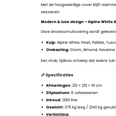
Met de hoogwaardige cover blijft warmte
seizoenen.
Modern & luxe design – Alpine White 
Deze showroomuitvoering wordt geleverd 
Kuip:
Alpine White, Pearl, Pebble, Tus
Omkasting:
Storm, Almond, Havanna
Een strak, tijdloos ontwerp dat iedere tuin
📏
Specificaties
Afmetingen:
213 × 213 × 91 cm
Zitplaatsen:
6 volwassenen
Inhoud:
1290 liter
Gewicht:
375 kg leeg / 2140 kg gevuld
Verlichting: