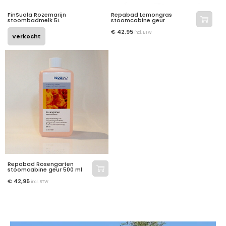
FinSuola Rozemarijn
Repabad Lemongras
stoombadmelk 5L
stoomcabine geur
€
42,95
incl. BTW
Verkocht
Repabad Rosengarten
stoomcabine geur 500 ml
€
42,95
incl. BTW