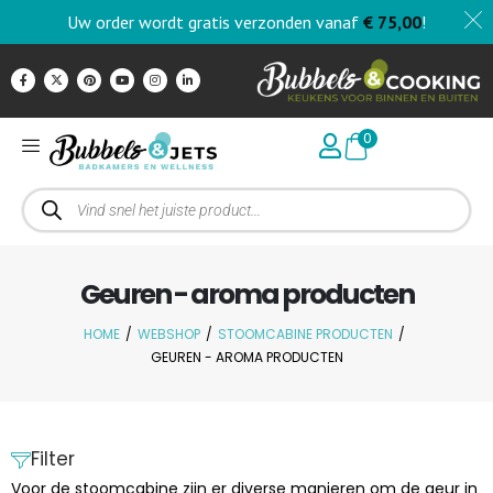
Uw order wordt gratis verzonden vanaf
€
75,00
!
0
Geuren - aroma producten
HOME
/
WEBSHOP
/
STOOMCABINE PRODUCTEN
/
GEUREN - AROMA PRODUCTEN
Filter
Voor de stoomcabine zijn er diverse manieren om de geur in