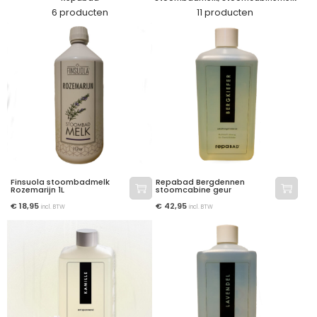
6 producten
11 producten
Finsuola stoombadmelk
Repabad Bergdennen
Rozemarijn 1L
stoomcabine geur
€
18,95
€
42,95
incl. BTW
incl. BTW