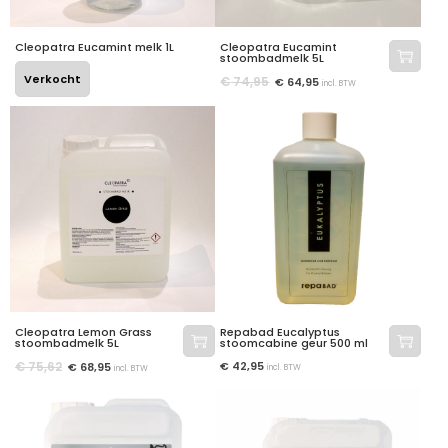
Cleopatra Eucamint melk 1L
Cleopatra Eucamint
stoombadmelk 5L
Verkocht
€
74,95
€
64,95
incl. BTW
Cleopatra Lemon Grass
Repabad Eucalyptus
stoombadmelk 5L
stoomcabine geur 500 ml
€
75,62
€
42,95
€
68,95
incl. BTW
incl. BTW