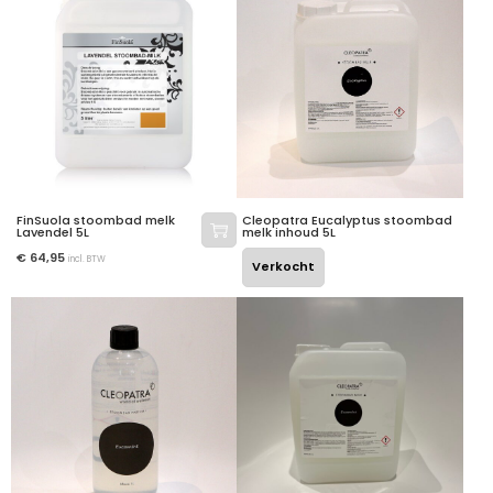
FinSuola stoombad melk
Cleopatra Eucalyptus stoombad
Lavendel 5L
melk inhoud 5L
€
64,95
incl. BTW
Verkocht