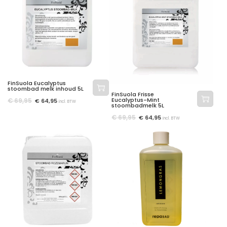
FinSuola Eucalyptus
stoombad melk inhoud 5L
FinSuola Frisse
Eucalyptus-Mint
€
69,95
€
64,95
incl. BTW
stoombadmelk 5L
€
69,95
€
64,95
incl. BTW