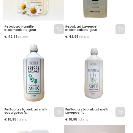
Repabad Kamille
Repabad Lavendel
stoomcabine geur
stoomcabine geur
€
42,95
€
42,95
incl. BTW
incl. BTW
FinSuola stoombad melk
FinSuola stoombad melk
Eucalyptus 1L
Lavendel 1L
€
18,95
€
18,95
incl. BTW
incl. BTW