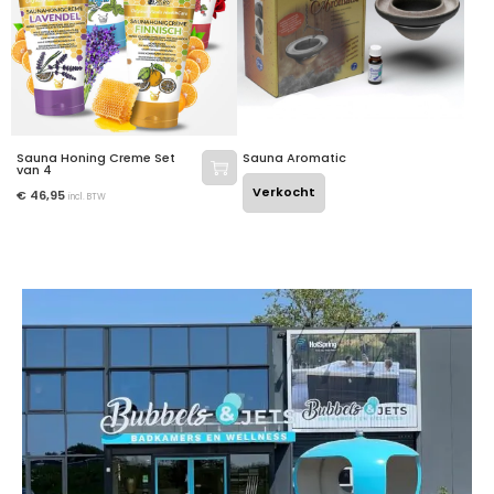
Sauna Honing Creme Set
Sauna Aromatic
van 4
Verkocht
€
46,95
incl. BTW