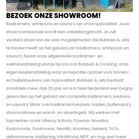
BEZOEK ONZE SHOWROOM!
Badkamers, whirlpools en sauna’s zijn onze specialiteit. Jouw
showroombezoek wordt een ontdekkings­tocht. Je zult
versteld staan van de vele mogelijkheden die Bubbels & Jets
te bieden heeft op het gebied van badkamers, whirlpools en
sauna’s. Naast onze uitgebreide badkamer- en
wellnessafdeling vind je bij ons ook Bubbels & Cooking, onze
eigen keukenafdeling waar je inspiratie opdoet voor binnen-
en buitenkeukens van topkwaliteit. Bubbels & Jets bestaat
inmiddels meer dan 25 jaar en is in heel Nederland een begrip
geworden op het gebied van complete badkamers, keukens
en sauna’s. Maar ook badkamermeubels, baden, buitenspa’s,
stoomcabines en wand- en vloertegels. Wij werken met
topmerken zoals Villeroy & Boch, Piúesse, Novellini,
Radomonte, Sunshower, Neolith, Ariostea, Geberit, ToTo,
detremmerie, HotSpring, InfraWorld, NEFF, en nog veel meer.