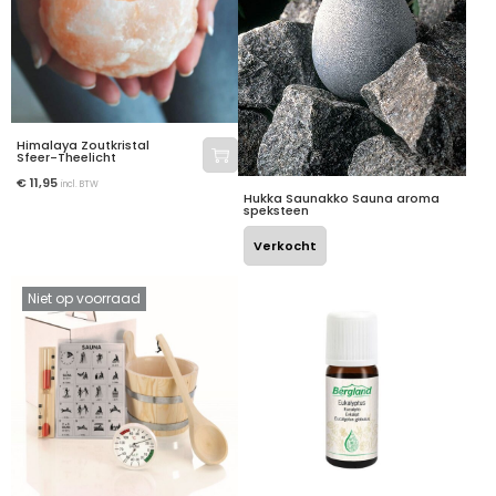
Himalaya Zoutkristal
Sfeer-Theelicht
€
11,95
incl. BTW
Hukka Saunakko Sauna aroma
speksteen
Verkocht
Niet op voorraad