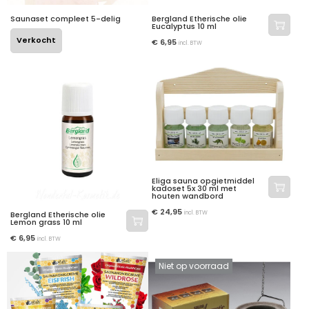
Saunaset compleet 5-delig
Bergland Etherische olie
Eucalyptus 10 ml
Verkocht
€
6,95
incl. BTW
Eliga sauna opgietmiddel
kadoset 5x 30 ml met
houten wandbord
€
24,95
incl. BTW
Bergland Etherische olie
Lemon grass 10 ml
€
6,95
incl. BTW
Niet op voorraad