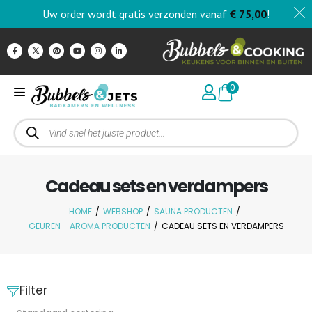
Uw order wordt gratis verzonden vanaf
€
75,00
!
0
Cadeau sets en verdampers
HOME
/
WEBSHOP
/
SAUNA PRODUCTEN
/
GEUREN - AROMA PRODUCTEN
/
CADEAU SETS EN VERDAMPERS
Filter