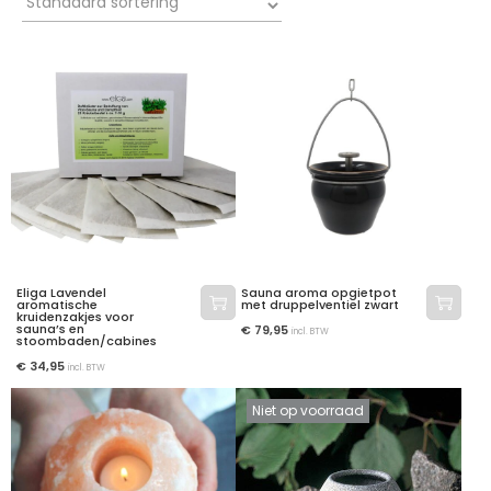
Eliga Lavendel
Sauna aroma opgietpot
aromatische
met druppelventiel zwart
kruidenzakjes voor
sauna’s en
€
79,95
incl. BTW
stoombaden/cabines
€
34,95
incl. BTW
Niet op voorraad