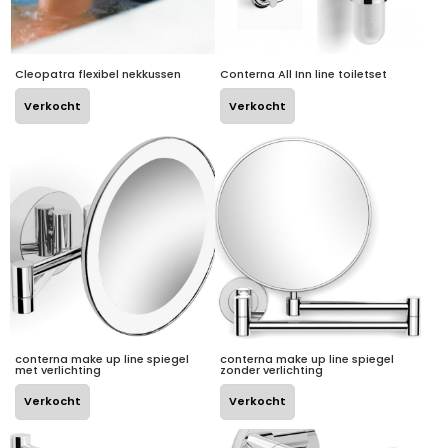
Cleopatra flexibel nekkussen
Conterna All Inn line toiletset
Verkocht
Verkocht
conterna make up line spiegel
conterna make up line spiegel
met verlichting
zonder verlichting
Verkocht
Verkocht