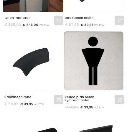
Orion Radiator
Badkussen recht
€
565,00
€
57,95
€
245,00
€
39,95
incl. BTW
incl. BTW
Badkussen rond
Keuco plan heren
symbool toilet
€
58,95
€
39,95
incl. BTW
€
52,95
€
39,95
incl. BTW