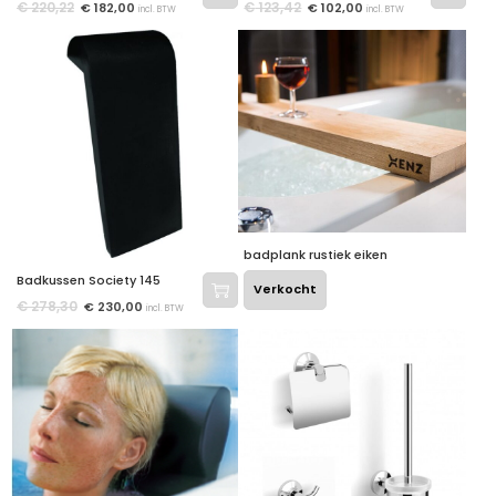
€
220,22
€
123,42
€
182,00
€
102,00
incl. BTW
incl. BTW
badplank rustiek eiken
Badkussen Society 145
Verkocht
€
278,30
€
230,00
incl. BTW