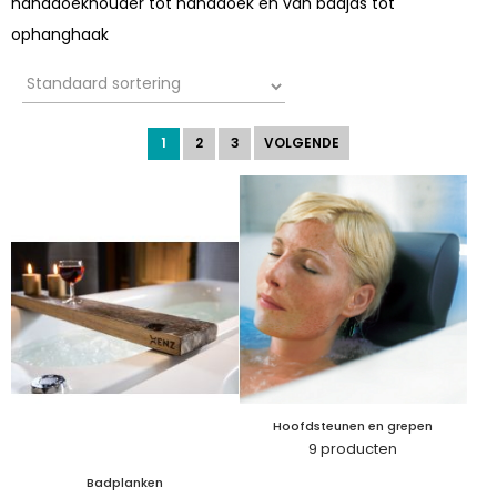
handdoekhouder tot handdoek en van badjas tot
ophanghaak
1
2
3
VOLGENDE
Hoofdsteunen en grepen
9 producten
Badplanken