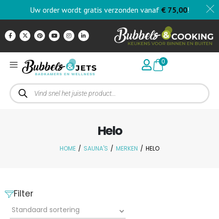
Uw order wordt gratis verzonden vanaf
€
75,00
!
0
Helo
HOME
/
SAUNA'S
/
MERKEN
/
HELO
Filter