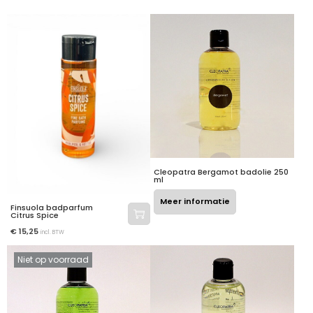
Cleopatra Bergamot badolie 250
ml
Meer informatie
Finsuola badparfum
Citrus Spice
€
15,25
incl. BTW
Niet op voorraad