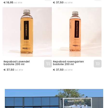
€
16,95
€
37,50
incl. BTW
incl. BTW
Repabad Lavendel
Repabad rosengarten
badolie 200 ml
badolie 200 ml
€
37,50
€
37,50
incl. BTW
incl. BTW