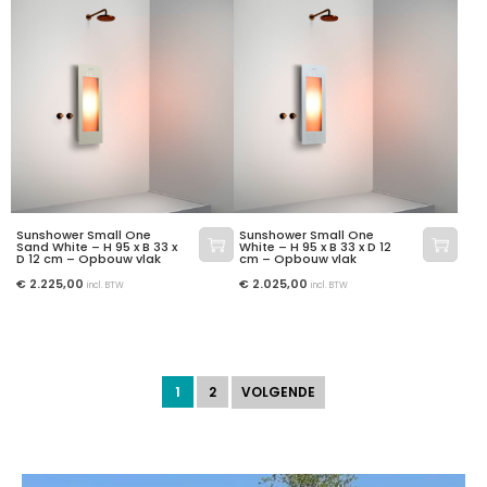
Sunshower Small One
Sunshower Small One
Sand White – H 95 x B 33 x
White – H 95 x B 33 x D 12
D 12 cm – Opbouw vlak
cm – Opbouw vlak
€
2.225,00
€
2.025,00
incl. BTW
incl. BTW
1
2
VOLGENDE