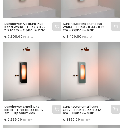
Sunshower Medium Plus
Sunshower Medium Plus
Sand White – H 140 x B 33
White – H 140 x B 33 x D 12
x D 12 cm – Opbouw vlak
cm – Opbouw vlak
€
3.600,00
€
3.400,00
incl. BTW
incl. BTW
Sunshower Small One
Sunshower Small One
Black – H 95 x B 33 x D 12
Grey – H 95 x B 33 x D 12
cm – Opbouw vlak
cm – Opbouw vlak
€
2.225,00
€
2.150,00
incl. BTW
incl. BTW