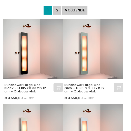
1
2
VOLGENDE
Sunshower Large One
Sunshower Large One
Black – H 185 x B 33 x D 12
Grey – H 185 x B 33 x D 12
cm – Opbouw vlak
cm – Opbouw vlak
€
3.550,00
€
3.550,00
incl. BTW
incl. BTW