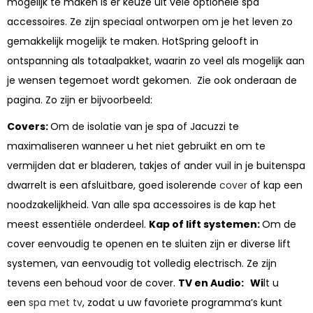
mogelijk te maken is er keuze uit vele optionele spa
accessoires. Ze zijn speciaal ontworpen om je het leven zo
gemakkelijk mogelijk te maken. HotSpring gelooft in
ontspanning als totaalpakket, waarin zo veel als mogelijk aan
je wensen tegemoet wordt gekomen. Zie ook onderaan de
pagina.
Zo zijn er bijvoorbeeld:
Covers:
Om de isolatie van je spa of Jacuzzi te
maximaliseren wanneer u het niet gebruikt en om te
vermijden dat er bladeren, takjes of ander vuil in je buitenspa
dwarrelt is een afsluitbare, goed isolerende
cover
of kap een
noodzakelijkheid. Van alle spa accessoires is de kap het
meest essentiële onderdeel.
Kap of lift systemen:
Om de
cover eenvoudig te openen en te sluiten zijn er diverse lift
systemen, van eenvoudig tot volledig electrisch. Ze zijn
tevens een behoud voor de cover.
TV en Audio: Wi
lt u
een
spa met tv
, zodat u uw favoriete programma’s kunt