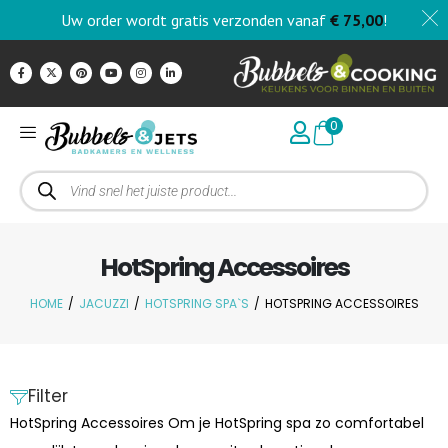
Uw order wordt gratis verzonden vanaf
€
75,00
!
0
HotSpring Accessoires
HOME
/
JACUZZI
/
HOTSPRING SPA`S
/
HOTSPRING ACCESSOIRES
Filter
HotSpring Accessoires
Om je HotSpring spa zo comfortabel