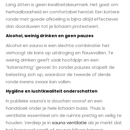
Lang zitten is geen kwaliteitskeurmerk. Het gaat om
herhaalbaarheid en comfortabel herstel. Een kortere
ronde met goede afkoeling is bijna altijd effectiever
dan doorduwen tot je lichaam protesteert.
Alcohol, weinig drinken en geen pauzes
Alcohol en sauna is een slechte combinatie: het
verhoogt de kans op uitdroging en flauwvallen. Te
weinig drinken geeft vaak hoofdpijn en een
“katerachtig” gevoel. En zonder pauzes stapelt de
belasting zich op, waardoor de tweede of derde
ronde ineens zwaar kan vallen.
Hygiëne en luchtkwaliteit onderschatten
In publieke sauna’s is douchen vooraf en een
handdoek onder je hele lichaam basis. Thuis is
ventilatie essentieel om de ruimte prettig en veilig te
houden. Verdiep je in
sauna ventilatie
als je merkt dat
het benauwd wordt of geuren blijven hangen.