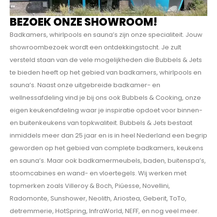
BEZOEK ONZE SHOWROOM!
Badkamers, whirlpools en sauna’s zijn onze specialiteit. Jouw
showroombezoek wordt een ontdekkings­tocht. Je zult
versteld staan van de vele mogelijkheden die Bubbels & Jets
te bieden heeft op het gebied van badkamers, whirlpools en
sauna’s. Naast onze uitgebreide badkamer- en
wellnessafdeling vind je bij ons ook Bubbels & Cooking, onze
eigen keukenafdeling waar je inspiratie opdoet voor binnen-
en buitenkeukens van topkwaliteit. Bubbels & Jets bestaat
inmiddels meer dan 25 jaar en is in heel Nederland een begrip
geworden op het gebied van complete badkamers, keukens
en sauna’s. Maar ook badkamermeubels, baden, buitenspa’s,
stoomcabines en wand- en vloertegels. Wij werken met
topmerken zoals Villeroy & Boch, Piúesse, Novellini,
Radomonte, Sunshower, Neolith, Ariostea, Geberit, ToTo,
detremmerie, HotSpring, InfraWorld, NEFF, en nog veel meer.