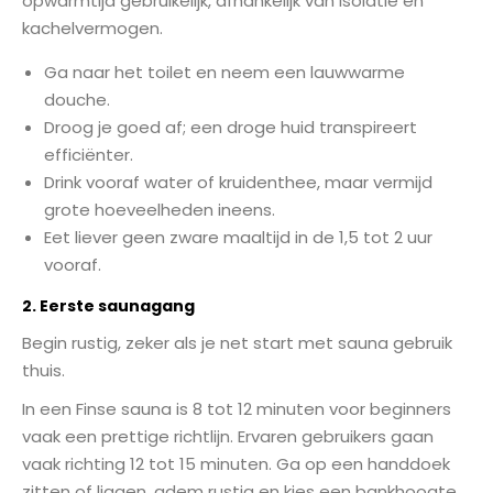
opwarmtijd gebruikelijk, afhankelijk van isolatie en
kachelvermogen.
Ga naar het toilet en neem een lauwwarme
douche.
Droog je goed af; een droge huid transpireert
efficiënter.
Drink vooraf water of kruidenthee, maar vermijd
grote hoeveelheden ineens.
Eet liever geen zware maaltijd in de 1,5 tot 2 uur
vooraf.
2. Eerste saunagang
Begin rustig, zeker als je net start met sauna gebruik
thuis.
In een Finse sauna is 8 tot 12 minuten voor beginners
vaak een prettige richtlijn. Ervaren gebruikers gaan
vaak richting 12 tot 15 minuten. Ga op een handdoek
zitten of liggen, adem rustig en kies een bankhoogte