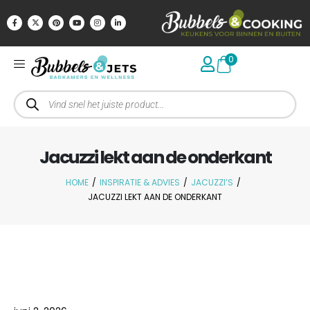
0
Jacuzzi lekt aan de onderkant
HOME
/
INSPIRATIE & ADVIES
/
JACUZZI’S
/
JACUZZI LEKT AAN DE ONDERKANT