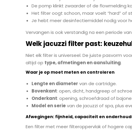
De pomp klinkt zwaarder of de flowmelding k
Het filter oogt schoon, maar voelt “hard” of s
Je hebt meer desinfectiemiddel nodig voor he
Vervangen is ook verstandig na een periode van s
Welk jacuzzi filter past: keuzeh
Niet elk filter is universeel. De juiste pasvorm 
altijd op
type, afmetingen en aansluiting
.
Waar je op moet meten en controleren
Lengte en diameter
van de cartridge.
Bovenkant
: open, dicht, handgreep of schro
Onderkant
: opening, schroefdraad of bajonet
Model en serie
van de jacuzzi of spa, plus 
Afwegingen: fijnheid, capaciteit en onderho
Een filter met meer filteroppervlak of hogere capa