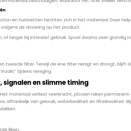
ltermateriaal beschadigen, waardoor het filter sneller versto
iën
ylotion en huidvetten hechten zich in het materiaal. Daar he
volgens de dosering op het product.
eken, of langer bij intensief gebruik. Spoel daarna zeer grondig
tweede filter. Terwijl de ene filter reinigt en droogt, blijft
nzakt” tijdens reiniging.
 signalen en slimme timing
e. Het materiaal verliest veerkracht, plooien raken permanent
, afhankelijk van gebruik, waterkwaliteit en filterkwaliteit. 
vlakken.
de lijken.