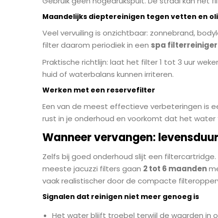
Gebruik geen hogedrukspuit. De straal kan het fi
Maandelijks dieptereinigen tegen vetten en ol
Veel vervuiling is onzichtbaar: zonnebrand, bod
filter daarom periodiek in een
spa filterreiniger
Praktische richtlijn: laat het filter 1 tot 3 uur w
huid of waterbalans kunnen irriteren.
Werken met een reservefilter
Een van de meest effectieve verbeteringen is een 
rust in je onderhoud en voorkomt dat het water “i
Wanneer vervangen: levensduur,
Zelfs bij goed onderhoud slijt een filtercartridg
meeste jacuzzi filters gaan
2 tot 6 maanden
mee
vaak realistischer door de compacte filteropper
Signalen dat reinigen niet meer genoeg is
Het water blijft troebel terwijl de waarden in or