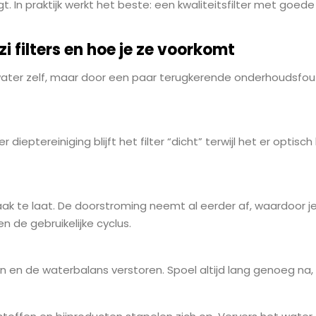
rijgt. In praktijk werkt het beste: een kwaliteitsfilter met
 filters en hoe je ze voorkomt
ter zelf, maar door een paar terugkerende onderhoudsfoute
r dieptereiniging blijft het filter “dicht” terwijl het er opti
s vaak te laat. De doorstroming neemt al eerder af, waardoor
n de gebruikelijke cyclus.
n
n en de waterbalans verstoren. Spoel altijd lang genoeg na, v