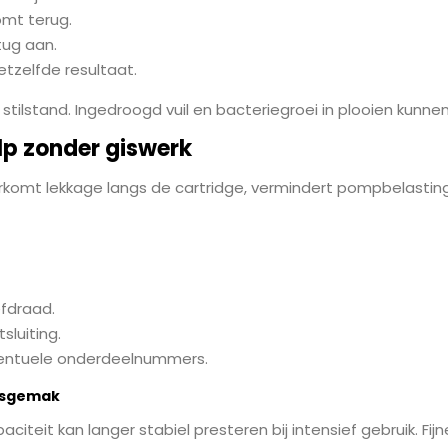
omt terug.
tug aan.
tzelfde resultaat.
tilstand. Ingedroogd vuil en bacteriegroei in plooien kunnen
ulp zonder giswerk
voorkomt lekkage langs de cartridge, vermindert pompbelasting 
efdraad.
sluiting.
eventuele onderdeelnummers.
udsgemak
citeit kan langer stabiel presteren bij intensief gebruik. Fijn