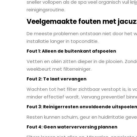
sneller vollopen als de spa veel organisch vuil k
reinigingsroutine.
Veelgemaakte fouten met jacuzzi
De meeste problemen ontstaan niet door het wa
installatie langer in topconditie.
Fout 1: Alleen de buitenkant afspoelen
Vetten en oliën zitten dieper in de plooien. Zonde
weekbeurt met filterreiniger.
Fout 2: Te laat vervangen
Wachten tot het filter zichtbaar verstopt is, i
minder effectief wordt. Vervang preventief binne
Fout 3: Reinigerresten onvoldoende uitspoele
Resten kunnen schuim, geur en huidirritatie geve
Fout 4: Geen waterverversing plannen