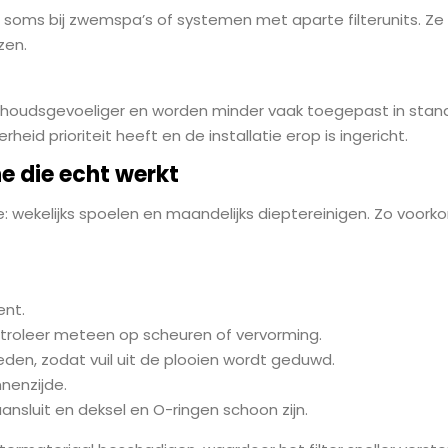
es en soms bij zwemspa’s of systemen met aparte filterunits. 
zen.
nderhoudsgevoeliger en worden minder vaak toegepast in standaa
eid prioriteit heeft en de installatie erop is ingericht.
ne die echt werkt
 wekelijks spoelen en maandelijks dieptereinigen. Zo voorkom
ent.
ontroleer meteen op scheuren of vervorming.
den, zodat vuil uit de plooien wordt geduwd.
nnenzijde.
aansluit en deksel en O-ringen schoon zijn.