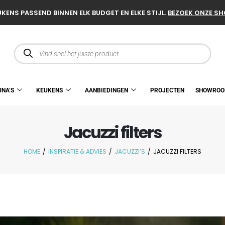
KENS PASSEND BINNEN ELK BUDGET EN ELKE STIJL.
BEZOEK ONZE S
UNA’S
KEUKENS
AANBIEDINGEN
PROJECTEN
SHOWRO
Jacuzzi filters
HOME
/
INSPIRATIE & ADVIES
/
JACUZZI’S
/
JACUZZI FILTERS