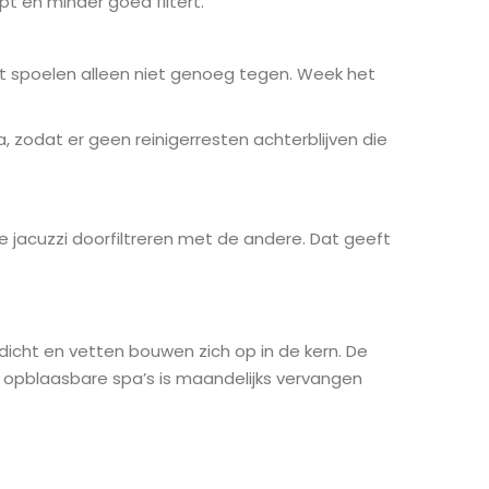
pt en minder goed filtert.
lpt spoelen alleen niet genoeg tegen. Week het
 na, zodat er geen reinigerresten achterblijven die
 de jacuzzi doorfiltreren met de andere. Dat geeft
 dicht en vetten bouwen zich op in de kern. De
Bij opblaasbare spa’s is maandelijks vervangen