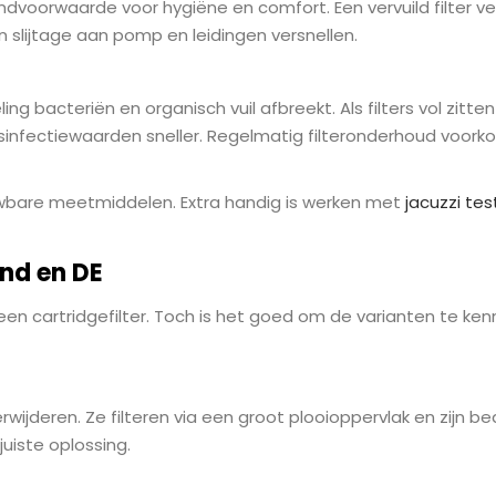
randvoorwaarde voor hygiëne en comfort. Een vervuild filter
n slijtage aan pomp en leidingen versnellen.
ling bacteriën en organisch vuil afbreekt. Als filters vol zitten
ectiewaarden sneller. Regelmatig filteronderhoud voorkomt
bare meetmiddelen. Extra handig is werken met
jacuzzi tes
and en DE
t een cartridgefilter. Toch is het goed om de varianten te
rwijderen. Ze filteren via een groot plooioppervlak en zijn 
juiste oplossing.