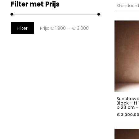
Filter met Prijs
Filter
Prijs:
€ 1.900
—
€ 3.000
Sunshowe
Black – H 
D 23 cm 
€
3.000,0