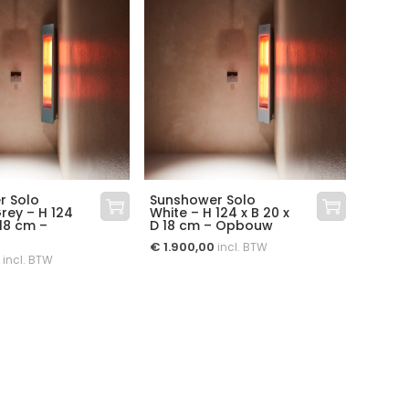
r Solo
Sunshower Solo
rey – H 124
White – H 124 x B 20 x
 18 cm –
D 18 cm – Opbouw
€
1.900,00
incl. BTW
incl. BTW