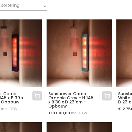
r Combi
Sunshower Combi
Sunsh
145 x B 30 x
Organic Grey – H 145
White 
– Opbouw
x B 30 x D 23 cm –
D 23 
Opbouw
0
€
2.75
incl. BTW
€
3.000,00
incl. BTW