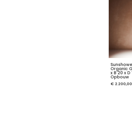
Sunshowe
Organic G
x B 20 x D
Opbouw
€
2.200,00