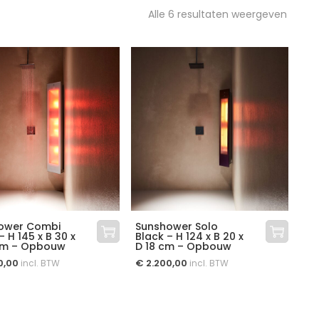
Alle 6 resultaten weergeven
ower Combi
Sunshower Solo
– H 145 x B 30 x
Black – H 124 x B 20 x
cm – Opbouw
D 18 cm – Opbouw
0,00
€
2.200,00
incl. BTW
incl. BTW