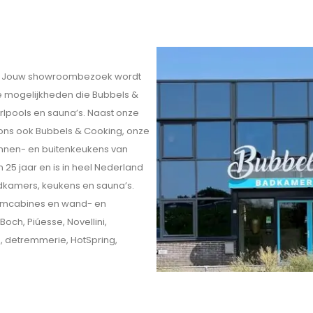
eit. Jouw showroombezoek wordt
ele mogelijkheden die Bubbels &
rlpools en sauna’s. Naast onze
 ons ook Bubbels & Cooking, onze
innen- en buitenkeukens van
 25 jaar en is in heel Nederland
kamers, keukens en sauna’s.
omcabines en wand- en
och, Piúesse, Novellini,
o, detremmerie, HotSpring,