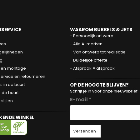
SERVICE
WAAROM BUBBELS & JETS
- Persoonlijk ontwerp
ces
- Alle A-merken
elijkheden
- Van ontwerp tot realisatie
g
- Duidelijke offerte
 en montage
- Afspraak = afspraak
service en retourneren
OP DE HOOGTE BLIJVEN?
 in de buurt
Schrijf je in voor onze nieuwsbrief.
 de buurt
E-mail *
tijlen
KENDE WINKEL
Verzenden