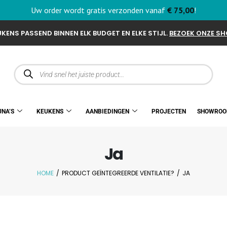
Uw order wordt gratis verzonden vanaf
€
75,00
!
KENS PASSEND BINNEN ELK BUDGET EN ELKE STIJL.
BEZOEK ONZE S
UNA’S
KEUKENS
AANBIEDINGEN
PROJECTEN
SHOWRO
Ja
HOME
/
PRODUCT GEÏNTEGREERDE VENTILATIE?
/
JA