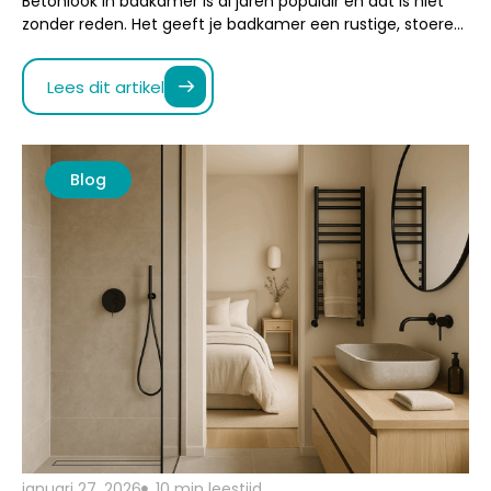
Blog
januari 27, 2026
10 min leestijd
Een badkamer ensuite klein inrichten met
rust en comfort
Een kleine badkamer ensuite klinkt misschien als een
uitdaging, maar in de praktijk kan het juist een enorme
verrijking zijn…