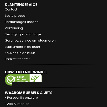
Verzending
Bezorging en montage
Garantie, service en retourneren
Badkamers in de buurt
Keukens in de buurt
Badkamer stijlen
CBW-ERKENDE WINKEL
WAAROM BUBBELS & JETS
- Persoonlijk ontwerp
- Alle A-merken
0
- Van ontwerp tot realisatie
- Duidelijke offerte
- Afspraak = afspraak
OP DE HOOGTE BLIJVEN?