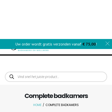
Uw order wordt gratis verzonden vanaf
€
75,00
!
0
Complete badkamers
HOME
/
COMPLETE BADKAMERS
Complete
Hier vindt
badkamers:
je alle
Van douche