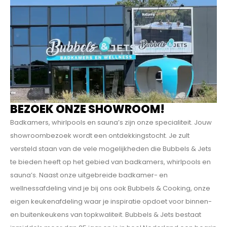
BEZOEK ONZE SHOWROOM!
Badkamers, whirlpools en sauna’s zijn onze specialiteit. Jouw
showroombezoek wordt een ontdekkings­tocht. Je zult
versteld staan van de vele mogelijkheden die Bubbels & Jets
te bieden heeft op het gebied van badkamers, whirlpools en
sauna’s. Naast onze uitgebreide badkamer- en
wellnessafdeling vind je bij ons ook Bubbels & Cooking, onze
eigen keukenafdeling waar je inspiratie opdoet voor binnen-
en buitenkeukens van topkwaliteit. Bubbels & Jets bestaat
inmiddels meer dan 25 jaar en is in heel Nederland een begrip
geworden op het gebied van complete badkamers, keukens
en sauna’s. Maar ook badkamermeubels, baden, buitenspa’s,
stoomcabines en wand- en vloertegels. Wij werken met
topmerken zoals Villeroy & Boch, Piúesse, Novellini,