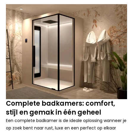
Complete badkamers: comfort,
stijl en gemak in één geheel
Een complete badkamer is de ideale oplossing wanneer je
op zoek bent naar rust, luxe en een perfect op elkaar
afgestemd ontwerp. Alle onderdelen – van bad of douche
tot badkamermeubel, kranen en accessoires – vormen
samen één harmonieus geheel. Dit zorgt niet alleen voor
een stijlvolle uitstraling, maar ook voor optimaal
gebruiksgemak. Of je nu houdt van een moderne,