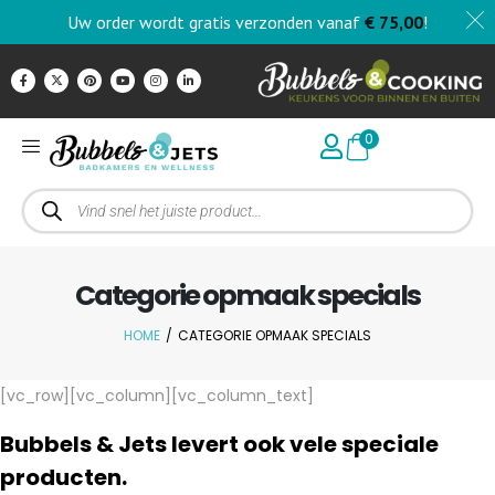
Uw order wordt gratis verzonden vanaf
€
75,00
!
0
Categorie opmaak specials
HOME
/
CATEGORIE OPMAAK SPECIALS
[vc_row][vc_column][vc_column_text]
Bubbels & Jets levert ook vele speciale
producten.