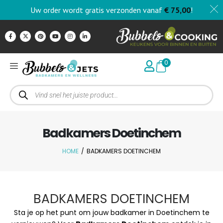
Uw order wordt gratis verzonden vanaf
€
75,00
!
0
Badkamers Doetinchem
HOME
/
BADKAMERS DOETINCHEM
BADKAMERS DOETINCHEM
Sta je op het punt om jouw badkamer in Doetinchem te