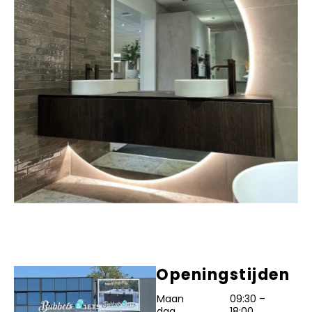
Openingstijden
Maan
09:30 –
dag
18:00