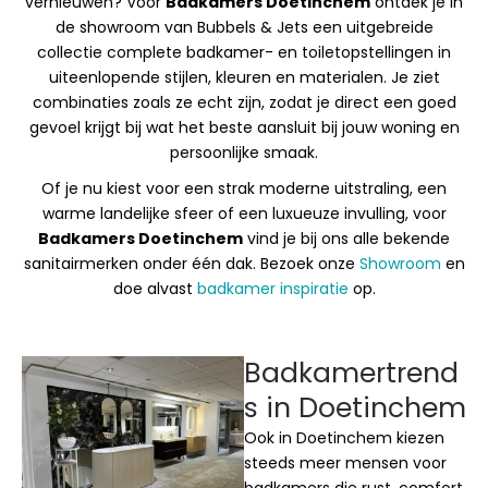
vernieuwen? Voor
Badkamers Doetinchem
ontdek je in
de showroom van Bubbels & Jets een uitgebreide
collectie complete badkamer- en toiletopstellingen in
uiteenlopende stijlen, kleuren en materialen. Je ziet
combinaties zoals ze echt zijn, zodat je direct een goed
gevoel krijgt bij wat het beste aansluit bij jouw woning en
persoonlijke smaak.
Of je nu kiest voor een strak moderne uitstraling, een
warme landelijke sfeer of een luxueuze invulling, voor
Badkamers Doetinchem
vind je bij ons alle bekende
sanitairmerken onder één dak. Bezoek onze
Showroom
en
doe alvast
badkamer inspiratie
op.
Badkamertrend
s in Doetinchem
Ook in Doetinchem kiezen
steeds meer mensen voor