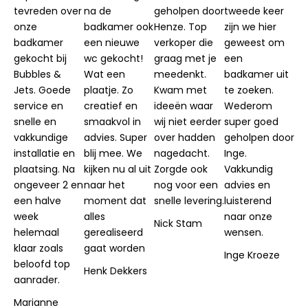
tevreden over
na de
geholpen door
tweede keer
onze
badkamer ook
Henze. Top
zijn we hier
badkamer
een nieuwe
verkoper die
geweest om
gekocht bij
wc gekocht!
graag met je
een
Bubbles &
Wat een
meedenkt.
badkamer uit
Jets. Goede
plaatje. Zo
Kwam met
te zoeken.
service en
creatief en
ideeën waar
Wederom
snelle en
smaakvol in
wij niet eerder
super goed
vakkundige
advies. Super
over hadden
geholpen door
installatie en
blij mee. We
nagedacht.
Inge.
plaatsing. Na
kijken nu al uit
Zorgde ook
Vakkundig
ongeveer 2 en
naar het
nog voor een
advies en
een halve
moment dat
snelle levering.
luisterend
week
alles
naar onze
Nick Stam
helemaal
gerealiseerd
wensen.
klaar zoals
gaat worden
Inge Kroeze
beloofd top
Henk Dekkers
aanrader.
Marianne