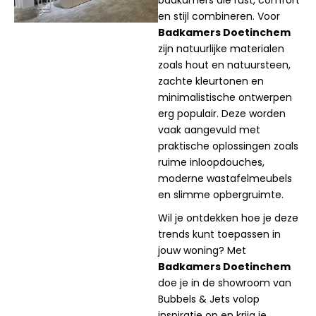
badkamers die rust, comfort
en stijl combineren. Voor
Badkamers Doetinchem
zijn natuurlijke materialen
zoals hout en natuursteen,
zachte kleurtonen en
minimalistische ontwerpen
erg populair. Deze worden
vaak aangevuld met
praktische oplossingen zoals
ruime inloopdouches,
moderne wastafelmeubels
en slimme opbergruimte.
Wil je ontdekken hoe je deze
trends kunt toepassen in
jouw woning? Met
Badkamers Doetinchem
doe je in de showroom van
Bubbels & Jets volop
inspiratie op en krijg je