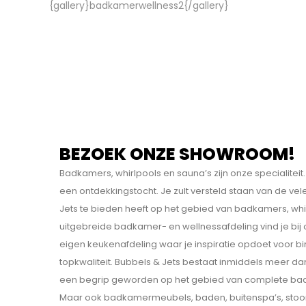
{gallery}badkamerwellness2{/gallery}
BEZOEK ONZE SHOWROOM!
Badkamers, whirlpools en sauna’s zijn onze specialit
een ontdekkings­tocht. Je zult versteld staan van de v
Jets te bieden heeft op het gebied van badkamers, whi
uitgebreide badkamer- en wellnessafdeling vind je bij
eigen keukenafdeling waar je inspiratie opdoet voor b
topkwaliteit. Bubbels & Jets bestaat inmiddels meer dan
een begrip geworden op het gebied van complete bad
Maar ook badkamermeubels, baden, buitenspa’s, sto