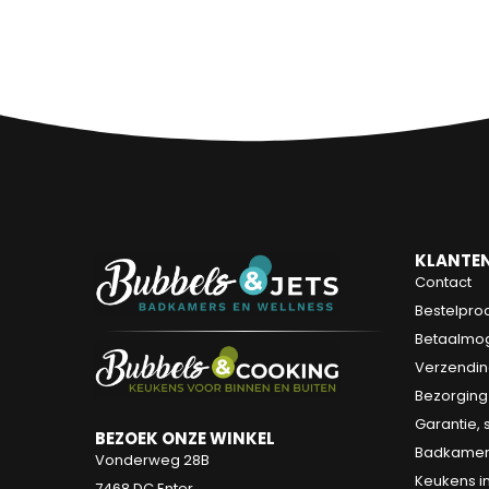
KLANTEN
Contact
Bestelpro
Betaalmog
Verzendin
Bezorging
Garantie, 
BEZOEK ONZE WINKEL
Badkamers
Vonderweg 28B
Keukens in
7468 DC Enter