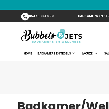
BADKAMERS EN KEU
0547 - 384 000
HOME
BADKAMERS EN TEGELS
JACUZZI
SA
Badkamer/Well