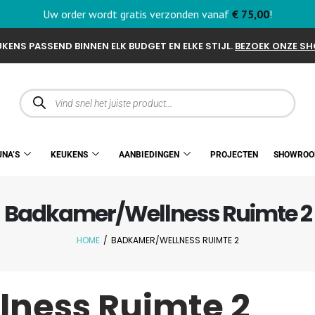
Uw order wordt gratis verzonden vanaf
€
75,00
!
KENS PASSEND BINNEN ELK BUDGET EN ELKE STIJL.
BEZOEK ONZE S
UNA’S
KEUKENS
AANBIEDINGEN
PROJECTEN
SHOWRO
Badkamer/Wellness Ruimte 2
HOME
/
BADKAMER/WELLNESS RUIMTE 2
ness Ruimte 2