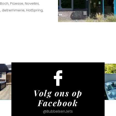
och, Piúesse, Novellini,
o, detremmerie, HotSpring,
Volg ons op
Facebook
@BubbelsenJets