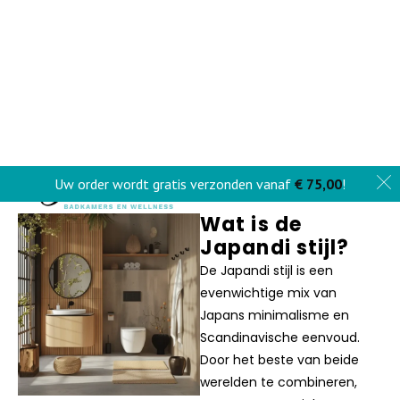
De
badkame
r stijl
Japandi
staat bekend om zijn subtiele
schoonheid en serene uitstraling. Deze stijl combineert
het minimalistische karakter van Japan met de warme
eenvoud van Scandinavisch design. Het resultaat is een
badkamer waar harmonie centraal staat, met natuurlijke
materialen, zachte kleuren en heldere lijnen die zorgen
voor een kalmerende sfeer. Laat je inspireren door deze
tijdloze stijl en ontdek hoe Japandi jouw badkamer
verandert in een plek van rust en ontspanning.
Wat is de
Japandi stijl?
De Japandi stijl is een
evenwichtige mix van
Japans minimalisme en
Scandinavische eenvoud.
Door het beste van beide