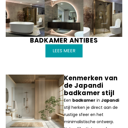
Japandi badkamer
BADKAMER ANTIBES
LEES MEER
Kenmerken van
de Japandi
badkamer stijl
Een
badkamer
in
Japandi
stijl herken je direct aan de
rustige sfeer en het