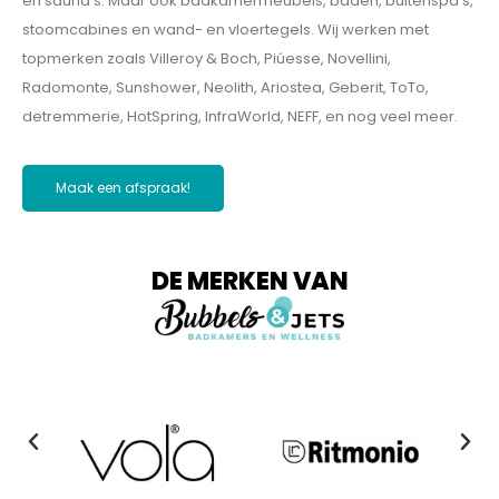
en sauna’s. Maar ook badkamermeubels, baden, buitenspa’s,
stoomcabines en wand- en vloertegels. Wij werken met
topmerken zoals Villeroy & Boch, Piúesse, Novellini,
Radomonte, Sunshower, Neolith, Ariostea, Geberit, ToTo,
detremmerie, HotSpring, InfraWorld, NEFF, en nog veel meer.
Maak een afspraak!
DE MERKEN VAN