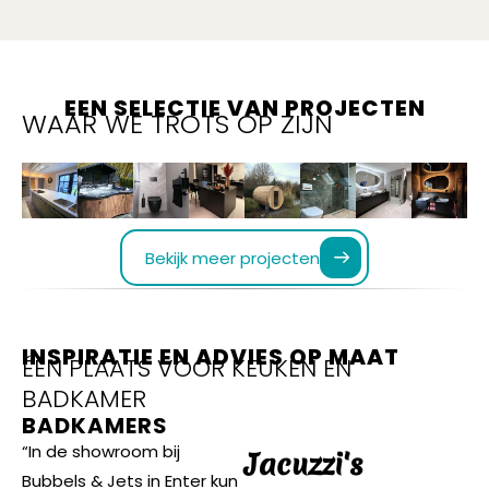
EEN SELECTIE VAN PROJECTEN
WAAR WE TROTS OP ZIJN
Bekijk meer projecten
INSPIRATIE EN ADVIES OP MAAT
ÉÉN PLAATS VOOR KEUKEN EN
BADKAMER
BADKAMERS
“In de showroom bij
Jacuzzi's
Bubbels & Jets in Enter kun