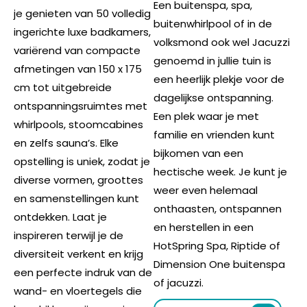
Een buitenspa, spa,
je genieten van 50 volledig
buitenwhirlpool of in de
ingerichte luxe badkamers,
volksmond ook wel Jacuzzi
variërend van compacte
genoemd in jullie tuin is
afmetingen van 150 x 175
een heerlijk plekje voor de
cm tot uitgebreide
dagelijkse ontspanning.
ontspanningsruimtes met
Een plek waar je met
whirlpools, stoomcabines
familie en vrienden kunt
en zelfs sauna’s. Elke
bijkomen van een
opstelling is uniek, zodat je
hectische week. Je kunt je
diverse vormen, groottes
weer even helemaal
en samenstellingen kunt
onthaasten, ontspannen
ontdekken. Laat je
en herstellen in een
inspireren terwijl je de
HotSpring Spa, Riptide of
diversiteit verkent en krijg
Dimension One buitenspa
een perfecte indruk van de
of jacuzzi.
wand- en vloertegels die