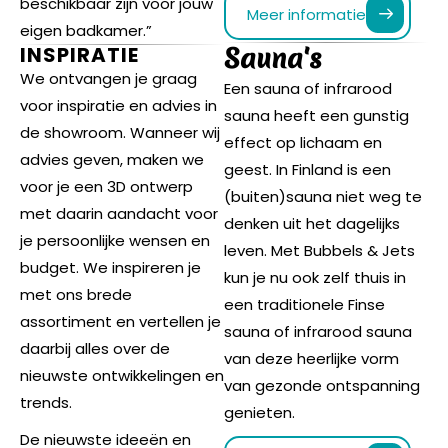
beschikbaar zijn voor jouw
Meer informatie
eigen badkamer.”
Sauna's
INSPIRATIE
We ontvangen je graag
Een sauna of infrarood
voor inspiratie en advies in
sauna heeft een gunstig
de showroom. Wanneer wij
effect op lichaam en
advies geven, maken we
geest. In Finland is een
voor je een 3D ontwerp
(buiten)sauna niet weg te
met daarin aandacht voor
denken uit het dagelijks
je persoonlijke wensen en
leven. Met Bubbels & Jets
budget. We inspireren je
kun je nu ook zelf thuis in
met ons brede
een traditionele Finse
assortiment en vertellen je
sauna of infrarood sauna
daarbij alles over de
van deze heerlijke vorm
nieuwste ontwikkelingen en
van gezonde ontspanning
trends.
genieten.
De nieuwste ideeën en