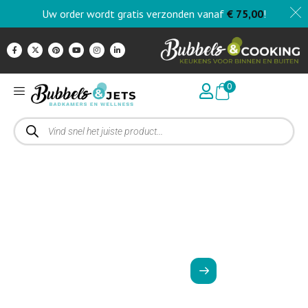
Uw order wordt gratis verzonden vanaf
€
75,00
!
0
Creëer je eigen droombadkamer
Zoek je een compete badkamer? Bij bubbels & Jet’s vind je
complete badkamers in verschillende stijlen en voor elk budget
Maak een afspraak