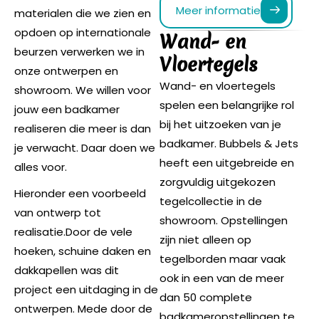
Meer informatie
materialen die we zien en
opdoen op internationale
Wand- en
beurzen verwerken we in
Vloertegels
onze ontwerpen en
Wand- en vloertegels
showroom. We willen voor
spelen een belangrijke rol
jouw een badkamer
bij het uitzoeken van je
realiseren die meer is dan
badkamer. Bubbels & Jets
je verwacht. Daar doen we
heeft een uitgebreide en
alles voor.
zorgvuldig uitgekozen
Hieronder een voorbeeld
tegelcollectie in de
van ontwerp tot
showroom. Opstellingen
realisatie.
Door de vele
zijn niet alleen op
hoeken, schuine daken en
tegelborden maar vaak
dakkapellen was dit
ook in een van de meer
project een uitdaging in de
dan 50 complete
ontwerpen. Mede door de
badkameropstellingen te